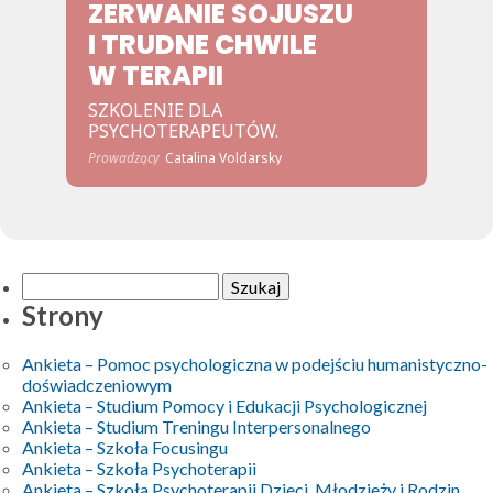
ZERWANIE SOJUSZU
I TRUDNE CHWILE
W TERAPII
SZKOLENIE DLA
PSYCHOTERAPEUTÓW.
Prowadzący
Catalina Voldarsky
Szukaj:
Strony
Ankieta – Pomoc psychologiczna w podejściu humanistyczno-
doświadczeniowym
Ankieta – Studium Pomocy i Edukacji Psychologicznej
Ankieta – Studium Treningu Interpersonalnego
Ankieta – Szkoła Focusingu
Ankieta – Szkoła Psychoterapii
Ankieta – Szkoła Psychoterapii Dzieci, Młodzieży i Rodzin