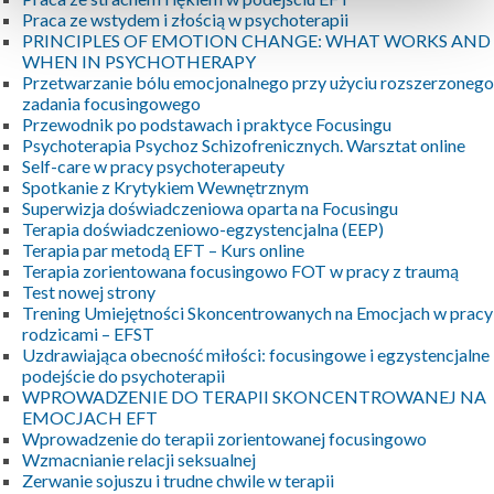
Praca ze wstydem i złością w psychoterapii
PRINCIPLES OF EMOTION CHANGE: WHAT WORKS AND
WHEN IN PSYCHOTHERAPY
Przetwarzanie bólu emocjonalnego przy użyciu rozszerzonego
zadania focusingowego
Przewodnik po podstawach i praktyce Focusingu
Psychoterapia Psychoz Schizofrenicznych. Warsztat online
Self-care w pracy psychoterapeuty
Spotkanie z Krytykiem Wewnętrznym
Superwizja doświadczeniowa oparta na Focusingu
Terapia doświadczeniowo-egzystencjalna (EEP)
Terapia par metodą EFT – Kurs online
Terapia zorientowana focusingowo FOT w pracy z traumą
Test nowej strony
Trening Umiejętności Skoncentrowanych na Emocjach w pracy
rodzicami – EFST
Uzdrawiająca obecność miłości: focusingowe i egzystencjalne
podejście do psychoterapii
WPROWADZENIE DO TERAPII SKONCENTROWANEJ NA
EMOCJACH EFT
Wprowadzenie do terapii zorientowanej focusingowo
Wzmacnianie relacji seksualnej
Zerwanie sojuszu i trudne chwile w terapii