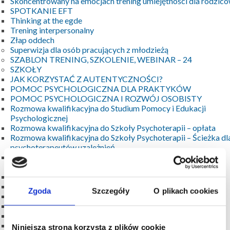
Skoncentrowany na emocjach trening umiejętności dla rodzic
SPOTKANIE EFT
Thinking at the egde
Trening interpersonalny
Złap oddech
Superwizja dla osób pracujących z młodzieżą
SZABLON TRENING, SZKOLENIE, WEBINAR – 24
SZKOŁY
JAK KORZYSTAĆ Z AUTENTYCZNOŚCI?
POMOC PSYCHOLOGICZNA DLA PRAKTYKÓW
POMOC PSYCHOLOGICZNA I ROZWÓJ OSOBISTY
Rozmowa kwalifikacyjna do Studium Pomocy i Edukacji
Psychologicznej
Rozmowa kwalifikacyjna do Szkoły Psychoterapii – opłata
Rozmowa kwalifikacyjna do Szkoły Psychoterapii – Ścieżka dl
psychoterapeutów uzależnień
Rozmowa kwalifikacyjna do Szkoły Treningu i Warsztatu
Psychologicznego
Studium Pomocy i Edukacji Psychologicznej
Studium Treningu Interpersonalnego
Zgoda
Szczegóły
O plikach cookies
Superwizja
Grupa Superwizyjno-Rozwojowa
Superwizje
Szkoła Psychoterapii
Niniejsza strona korzysta z plików cookie