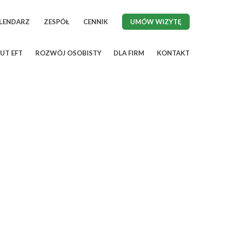
LENDARZ
ZESPÓŁ
CENNIK
UMÓW WIZYTĘ
UT EFT
ROZWÓJ OSOBISTY
DLA FIRM
KONTAKT