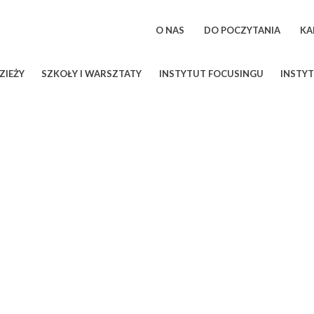
O NAS
DO POCZYTANIA
KA
ZIEŻY
SZKOŁY I WARSZTATY
INSTYTUT FOCUSINGU
INSTYT