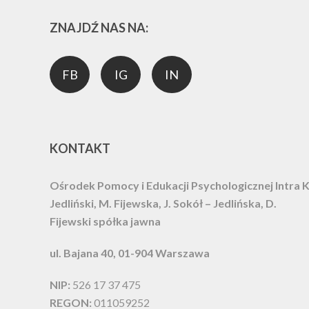
ZNAJDŹ NAS NA:
FB
IG
IN
KONTAKT
Ośrodek Pomocy i Edukacji Psychologicznej Intra
K
Jedliński, M. Fijewska, J. Sokół – Jedlińska, D.
Fijewski spółka jawna
ul. Bajana 40, 01-904 Warszawa
NIP:
526 17 37 475
REGON:
011059252