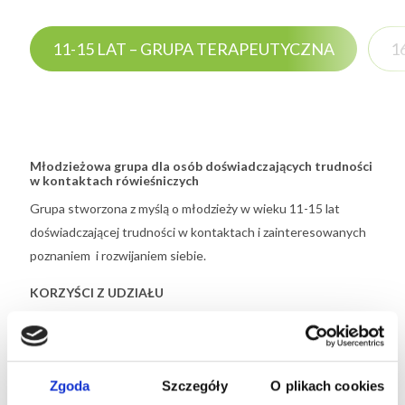
11-15 LAT – GRUPA TERAPEUTYCZNA
1
Młodzieżowa grupa dla osób doświadczających trudności
w kontaktach rówieśniczych
Grupa stworzona z myślą o młodzieży w wieku 11-15 lat
doświadczającej trudności w kontaktach i zainteresowanych
poznaniem i rozwijaniem siebie.
KORZYŚCI Z UDZIAŁU
Satysfakcja z możliwości swobodnego wyrażania
siebie w grupie (w tym – wyrażania własnego zdania
i uczuć, zarówno pozytywnych, jak i negatywnych)
Zgoda
Szczegóły
O plikach cookies
Doświadczanie uczucia przynależności do grupy