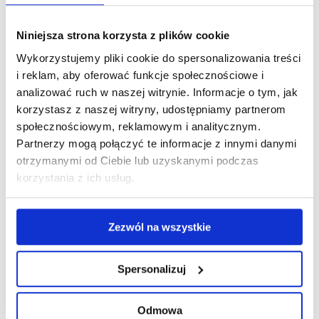
rówieśników
Nauczenie się sposobów radzenia sobie w sytuacji
Niniejsza strona korzysta z plików cookie
konfliktowej, rozwijanie własnej sprawczości –
Wykorzystujemy pliki cookie do spersonalizowania treści
„wewnętrznej mocy”
i reklam, aby oferować funkcje społecznościowe i
Rozpoznawanie i świadomość własnych zachowań,
analizować ruch w naszej witrynie. Informacje o tym, jak
które powodują oddalenie się ode mnie rówieśników
korzystasz z naszej witryny, udostępniamy partnerom
i tych, które ich przybliżają
społecznościowym, reklamowym i analitycznym.
Wzrost poczucia własnej wartości i pewności siebie
Partnerzy mogą połączyć te informacje z innymi danymi
otrzymanymi od Ciebie lub uzyskanymi podczas
PROGRAM
korzystania z ich usług.
Nauka rozpoznawania, nazywania i wyrażania uczuć
doświadczanych w kontakcie z rówieśnikami
Zezwól na wszystkie
Nauka i rozwój kompetencji komunikacyjnych
w obszarze mówienia o sobie (własnym zdaniu,
odczuciach i oczekiwaniach) oraz umiejętności
Spersonalizuj
słuchania i rozumienia wypowiedzi innych
Poznanie i ćwiczenie elementów treningu
Odmowa