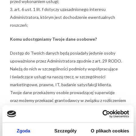
przed wykonaniem usługi;
3. art. 6 ust. 1 lit. f dotyczy uzasadnionego interesu
Administratora, którym jest dochodzenie ewentualnych
roszczeń;
Komu udostępniamy Twoje dane osobowe?
Dostęp do Twoich danych będą posiadały jedynie osoby
upoważnione przez Administratora zgodnie z art. 29 RODO.
Należą do nich w szczególności podmioty współpracujące
i świadczące usługi na naszą rzecz, w szczególności
marketingowe, prawne, IT, badanie satysfakcji klienta.
Twoje dane przekażemy osobie prowadzącej superwizje
oraz możemy przekazać grantodawcy w związku z rozliczeniem
projektu. Ponadto dane będą przekazane do podmiotów
świadczących usługi związane z kontaktowaniem się
na odległość.
Zgoda
Szczegóły
O plikach cookies
Dane nie będą przekazywane poza Europejski Obszar