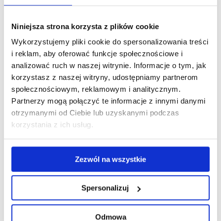
Gospodarczy ani do organizacji międzynarodowej.
Niniejsza strona korzysta z plików cookie
Skąd pochodzą Twoje dane?
Wykorzystujemy pliki cookie do spersonalizowania treści
Dane otrzymaliśmy bezpośrednio od Ciebie, w chwili
i reklam, aby oferować funkcje społecznościowe i
wypełnienia formularza rejestracyjnego na stronie www lub
analizować ruch w naszej witrynie. Informacje o tym, jak
późniejszej aktualizacji oraz w związku z wykonywaniem
korzystasz z naszej witryny, udostępniamy partnerom
społecznościowym, reklamowym i analitycznym.
superwizji.
Partnerzy mogą połączyć te informacje z innymi danymi
Jak dbamy o bezpieczeństwo danych?
otrzymanymi od Ciebie lub uzyskanymi podczas
korzystania z ich usług.
Świadcząc nasze usługi zachowujemy odpowiednie
administracyjne, fizyczne i techniczne środki ochrony danych,
Zezwól na wszystkie
w szczególności regularnie szkolimy personel, sprawdzamy
działanie naszych systemów informatycznych i audytujemy
procedury ochrony.
Spersonalizuj
Jakie kategorie danych przetwarzamy?
Odmowa