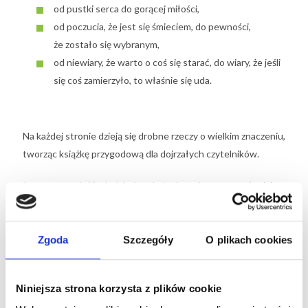
od pustki serca do gorącej miłości,
od poczucia, że jest się śmieciem, do pewności,
że zostało się wybranym,
od niewiary, że warto o coś się starać, do wiary, że jeśli
się coś zamierzyło, to właśnie się uda.
Na każdej stronie dzieją się drobne rzeczy o wielkim znaczeniu,
tworząc książkę przygodową dla dojrzałych czytelników.
Jest to opowieść o ludziach pokolenia wojennego, coś w ich
mentalności zawiera esencję charakteru Polki i Polaka, nasze
DNA. Bohaterowie opowieści są zaradni, wręcz niezatapialni,
zdolni poradzić sobie z każdą życiową trudnością /jak nie tędy
Zgoda
Szczegóły
O plikach cookies
to tamtędy/. Sprytni, a jednocześnie godni, szanujący wartości
nawet jeśli nie są one realizowane przez nich samych.
Niniejsza strona korzysta z plików cookie
Historia pana Henryka pokazuje, co się dzieje, gdy człowiek