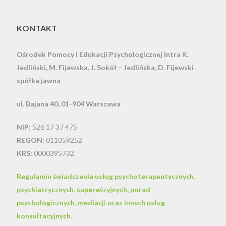
KONTAKT
Ośrodek Pomocy i Edukacji Psychologicznej Intra
K.
Jedliński, M. Fijewska, J. Sokół – Jedlińska, D. Fijewski
spółka jawna
ul. Bajana 40, 01-904 Warszawa
NIP:
526 17 37 475
REGON:
011059252
KRS:
0000395732
Regulamin świadczenia usług psychoterapeutycznych,
psychiatrycznych, superwizyjnych, porad
psychologicznych, mediacji oraz innych usług
konsultacyjnych.