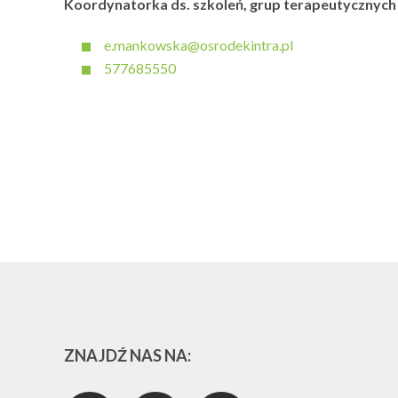
Koordynatorka ds. szkoleń, grup terapeutycznych 
e.mankowska@osrodekintra.pl
577685550
ZNAJDŹ NAS NA: