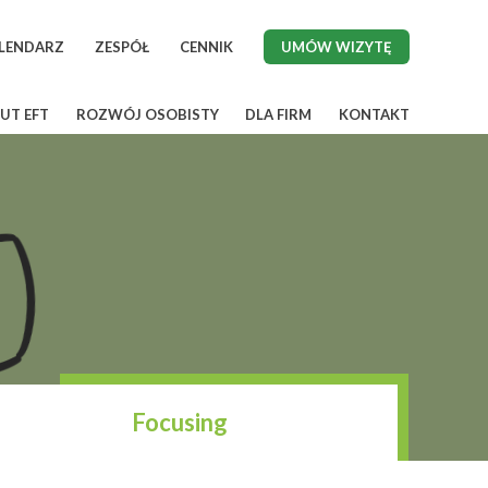
LENDARZ
ZESPÓŁ
CENNIK
UMÓW WIZYTĘ
UT EFT
ROZWÓJ OSOBISTY
DLA FIRM
KONTAKT
Focusing