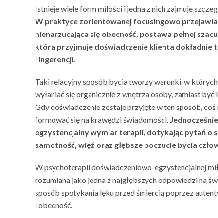
Istnieje wiele form miłości i jedna z nich zajmuje szcze
W praktyce zorientowanej focusingowo przejawia 
nienarzucająca się obecność, postawa pełnej szacu
która przyjmuje doświadczenie klienta dokładnie ta
i ingerencji.
Taki relacyjny sposób bycia tworzy warunki, w któryc
wyłaniać się organicznie z wnętrza osoby, zamiast być
Gdy doświadczenie zostaje przyjęte w ten sposób, co
formować się na krawędzi świadomości.
Jednocześnie
egzystencjalny wymiar terapii, dotykając pytań o s
samotność, więź oraz głębsze poczucie bycia czło
W psychoterapii doświadczeniowo-egzystencjalnej mi
rozumiana jako jedna z najgłębszych odpowiedzi na św
sposób spotykania lęku przed śmiercią poprzez autent
i obecność.