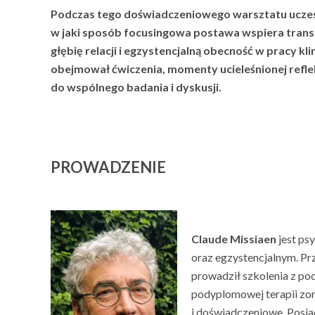
Podczas tego doświadczeniowego warsztatu uczes
w jaki sposób focusingowa postawa wspiera trans
głębię relacji i egzystencjalną obecność w pracy kl
obejmował ćwiczenia, momenty ucieleśnionej reflek
do wspólnego badania i dyskusji.
PROWADZENIE
Claude Missiaen
jest ps
oraz egzystencjalnym. Pr
prowadził szkolenia z po
podyplomowej terapii zor
i doświadczeniowe. Posi