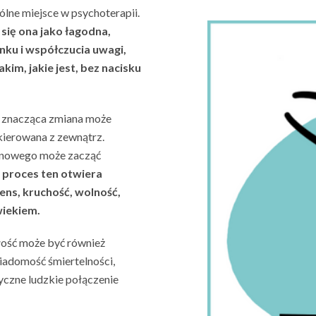
gólne miejsce w psychoterapii.
się ona jako łagodna,
nku i współczucia uwagi,
kim, jakie jest, bez nacisku
h znacząca zmiana może
 kierowana z zewnątrz.
ś nowego może zacząć
 proces ten otwiera
ens, kruchość, wolność,
wiekiem.
łość może być również
iadomość śmiertelności,
yczne ludzkie połączenie