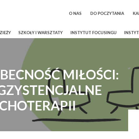
O NAS
DO POCZYTANIA
KA
ZIEŻY
SZKOŁY I WARSZTATY
INSTYTUT FOCUSINGU
INSTYT
BECNOŚĆ MIŁOŚCI:
EGZYSTENCJALNE
YCHOTERAPII