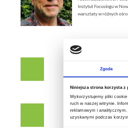
Instytut Focusingu w Now
warsztaty w różnych ośrod
INFORMACJE ORGAN
Zgoda
Warsztat trwa 3 dni . Zajęcia
9:00 – 17:00.
Warsztat będzie p
Niniejsza strona korzysta z
z tłumaczeniem na polski.
Wykorzystujemy pliki cookie 
ruch w naszej witrynie. Inf
TERMIN
reklamowym i analitycznym. 
uzyskanymi podczas korzysta
19-21 listopada 2026 r.