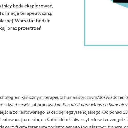
tnicy będą eksplorować,
formację terapeutyczną,
inicznej. Warsztat będzie
sji oraz przestrzeń
ychologiem klinicznym, terapeutą humanistycznym/doświadczen
zez dwadzieścia lat pracował na
Faculteit voor Mens en Samenlev
dejścia zorientowanego na osobę i egzystencjalnego. Od ponad 15
ientowanej na osobę na Katolickim Uniwersytecie w Leuven, gdzi
ada certyfikaty terapeuty zorientowanego focusingowo, trenera