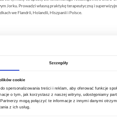
ym Jorku. Prowadzi własną praktykę terapeutyczną i superwizyjną
kach we Flandrii, Holandii, Hiszpanii i Polsce.
IZACYJNE
Szczegóły
 odbywają się w godzinach
rowadzony w języku angielskim
 plików cookie
do spersonalizowania treści i reklam, aby oferować funkcje sp
ormacje o tym, jak korzystasz z naszej witryny, udostępniamy p
Partnerzy mogą połączyć te informacje z innymi danymi otrzym
nia z ich usług.