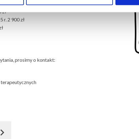
0 zł
 r. 2 900 zł
zł
tania, prosimy o kontakt:
p terapeutycznych
T