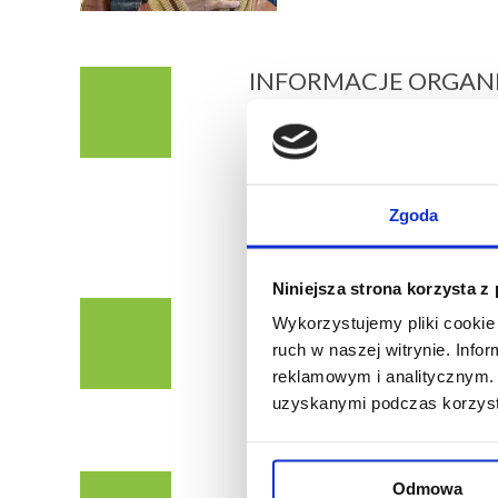
INFORMACJE ORGAN
Warsztat będzie odbywał s
Ośrodka Intra przy ulicy B
Zajęcia będą tłumaczone n
Zgoda
Podczas zajęć przewidzian
kilkuosobowych grupach.
Niniejsza strona korzysta z
TERMIN
Wykorzystujemy pliki cookie 
ruch w naszej witrynie. Inf
1-3 lipca 2025 r. (wtorek-
reklamowym i analitycznym. 
Zajęcia będą odbywać się
uzyskanymi podczas korzysta
z godzinną przerwą obia
CENA
Odmowa