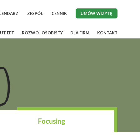
LENDARZ
ZESPÓŁ
CENNIK
UMÓW WIZYTĘ
UT EFT
ROZWÓJ OSOBISTY
DLA FIRM
KONTAKT
Focusing