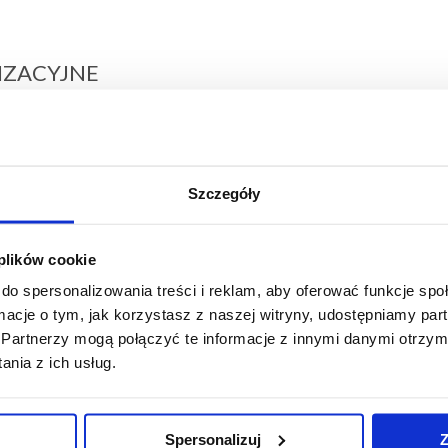
IZACYJNE
ię stacjonarnie w siedzibie
ajana 40.
a język polski.
Szczegóły
a jest praca w małych,
 plików cookie
do spersonalizowania treści i reklam, aby oferować funkcje sp
ormacje o tym, jak korzystasz z naszej witryny, udostępniamy p
czwartek).
Partnerzy mogą połączyć te informacje z innymi danymi otrzym
 w godzinach 9:30 -17:30
nia z ich usług.
dową.
Spersonalizuj
Z