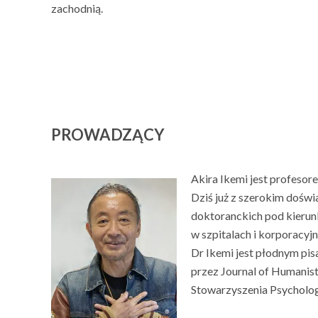
zachodnią.
PROWADZĄCY
Akira Ikemi jest profesor
Dziś już z szerokim dośw
doktoranckich pod kierunk
w szpitalach i korporacy
Dr Ikemi jest płodnym pis
przez Journal of Humanis
Stowarzyszenia Psycholog