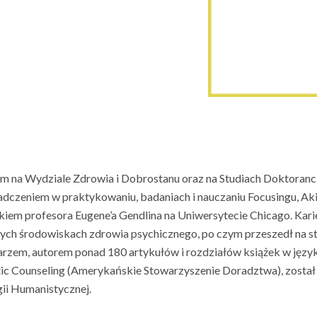
em na Wydziale Zdrowia i Dobrostanu oraz na Studiach Doktoranck
iadczeniem w praktykowaniu, badaniach i nauczaniu Focusingu, A
iem profesora Eugene’a Gendlina na Uniwersytecie Chicago. Karier
jnych środowiskach zdrowia psychicznego, po czym przeszedł na s
arzem, autorem ponad 180 artykułów i rozdziałów książek w język
tic Counseling (Amerykańskie Stowarzyszenie Doradztwa), zosta
ii Humanistycznej.