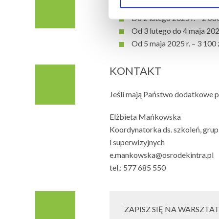
Do 2 lutego 2025 r. – 2 68
Od 3 lutego do 4 maja 2025
Od 5 maja 2025 r. – 3 100 
KONTAKT
Jeśli mają Państwo dodatkowe py
Elżbieta Mańkowska
Koordynatorka ds. szkoleń, gru
i superwizyjnych
e.mankowska@osrodekintra.pl
tel.: 577 685 550
ZAPISZ SIĘ NA WARSZTA