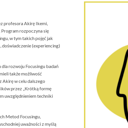
z profesora Akirę Ikemi,
. Program rozpoczyna się
gu, w tym takich pojęć jak
), doświadczenie (experiencing)
 dla rozwoju Focusingu badań
mieli także możliwość
z Akirę w celu dalszego
ników przez „Krótką formę
ym uwzględnieniem techniki
ch Metod Focusingu,
wschodniej uważności z myślą