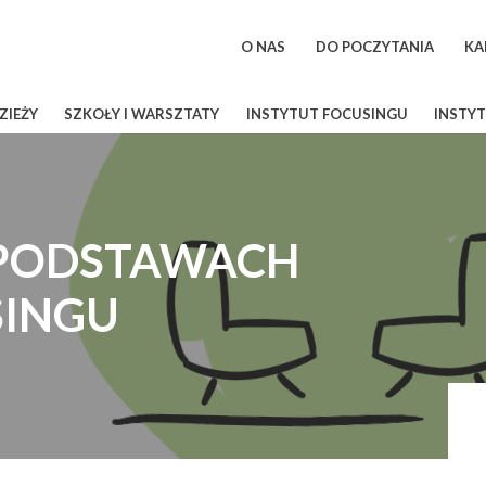
O NAS
DO POCZYTANIA
KA
ZIEŻY
SZKOŁY I WARSZTATY
INSTYTUT FOCUSINGU
INSTYT
 PODSTAWACH
SINGU