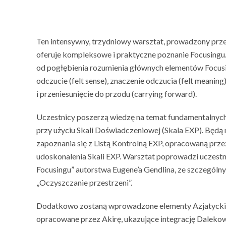
Ten intensywny, trzydniowy warsztat, prowadzony prze
oferuje kompleksowe i praktyczne poznanie Focusingu
od pogłębienia rozumienia głównych elementów Focusin
odczucie (felt sense), znaczenie odczucia (felt meaning
i przeniesunięcie do przodu (carrying forward).
Uczestnicy poszerzą wiedzę na temat fundamentalnych
przy użyciu Skali Doświadczeniowej (Skala EXP). Będą 
zapoznania się z Listą Kontrolną EXP, opracowaną prze
udoskonalenia Skali EXP. Warsztat poprowadzi uczest
Focusingu” autorstwa Eugene’a Gendlina, ze szczególn
„Oczyszczanie przestrzeni”.
Dodatkowo zostaną wprowadzone elementy Azjatycki
opracowane przez Akirę, ukazujące integrację Daleko