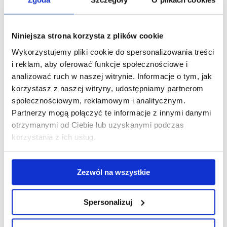
elektroencefalografii (eeg), jeśli takie były wykonywane,
a także ostatnich badań laboratoryjnych.
Niniejsza strona korzysta z plików cookie
Jeśli jest to pierwsza wizyta u psychiatry dobrze jest
Wykorzystujemy pliki cookie do spersonalizowania treści
przypomnieć sobie od kiedy trwają objawy, czy ich początek
i reklam, aby oferować funkcje społecznościowe i
wiąże się z jakimiś trudnymi dla Ciebie zdarzeniami. Jeśli masz
analizować ruch w naszej witrynie. Informacje o tym, jak
kłopoty z pamięcią lub uporządkowaniem tych informacji
korzystasz z naszej witryny, udostępniamy partnerom
warto poprosić kogoś z bliskich, aby Ci towarzyszył. Na koniec
społecznościowym, reklamowym i analitycznym.
wizyty psychiatra może poprosić do gabinetu bliską Ci osobę
Partnerzy mogą połączyć te informacje z innymi danymi
i dopytać o to, czego nie pamiętałeś.
otrzymanymi od Ciebie lub uzyskanymi podczas
korzystania z ich usług.
JAK PRZEBIEGA WIZYTA?
Zazwyczaj pierwsza wizyta trwa co najmniej 50 minut, dlatego
Zezwól na wszystkie
należy na nią przyjść punktualnie. Lekarz będzie pytał
o bieżące problemy, o objawy z jakimi zgłasza się pacjent,
Spersonalizuj
o dotychczasowe leczenie psychiatryczne, jeśli takie było.
Zapyta też o sytuację życiową, o rodzinę, także