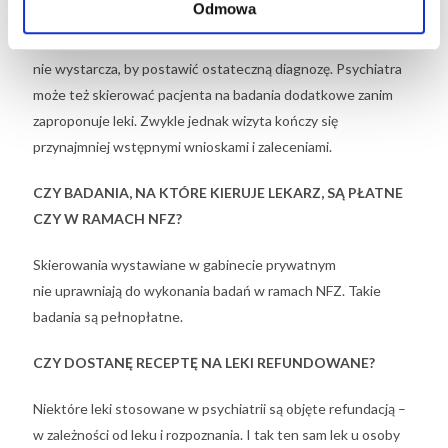
Odmowa
tę z której pochodzisz, o choroby, na które chorowałeś,
skłonność do nadużywania substancji. Czasem jedna wizyta
nie wystarcza, by postawić ostateczną diagnozę. Psychiatra
może też skierować pacjenta na badania dodatkowe zanim
zaproponuje leki. Zwykle jednak wizyta kończy się
przynajmniej wstępnymi wnioskami i zaleceniami.
CZY BADANIA, NA KTÓRE KIERUJE LEKARZ, SĄ PŁATNE
CZY W RAMACH NFZ?
Skierowania wystawiane w gabinecie prywatnym
nie uprawniają do wykonania badań w ramach NFZ. Takie
badania są pełnopłatne.
CZY DOSTANĘ RECEPTĘ NA LEKI REFUNDOWANE?
Niektóre leki stosowane w psychiatrii są objęte refundacją –
w zależności od leku i rozpoznania. I tak ten sam lek u osoby