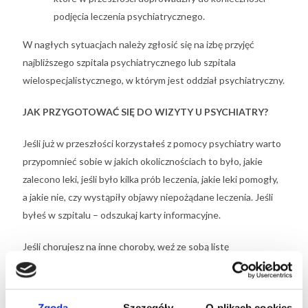
podjęcia leczenia psychiatrycznego.
W nagłych sytuacjach należy zgłosić się na izbę przyjęć
najbliższego szpitala psychiatrycznego lub szpitala
wielospecjalistycznego, w którym jest oddział psychiatryczny.
JAK PRZYGOTOWAĆ SIĘ DO WIZYTY U PSYCHIATRY?
Jeśli już w przeszłości korzystałeś z pomocy psychiatry warto
przypomnieć sobie w jakich okolicznościach to było, jakie
zalecono leki, jeśli było kilka prób leczenia, jakie leki pomogły,
a jakie nie, czy wystąpiły objawy niepożądane leczenia. Jeśli
byłeś w szpitalu – odszukaj karty informacyjne.
Jeśli chorujesz na inne choroby, weź ze sobą listę
przyjmowanych leków zaleconych przez innych specjalistów.
Warto wziąć też ze sobą wyniki badań obrazowych głowy
(tomografia komputerowa, rezonans magnetyczny) lub
Zgoda
Szczegóły
O plikach cookies