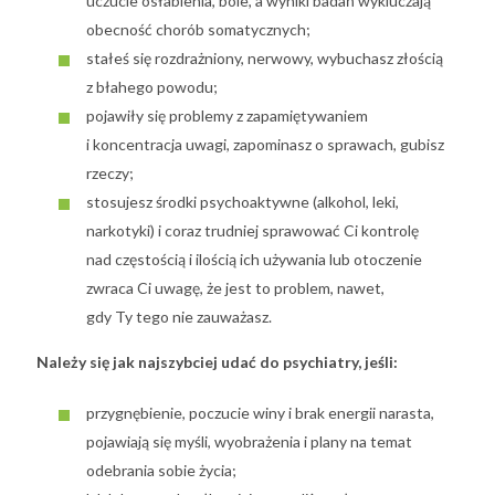
uczucie osłabienia, bóle, a wyniki badań wykluczają
obecność chorób somatycznych;
stałeś się rozdrażniony, nerwowy, wybuchasz złością
z błahego powodu;
pojawiły się problemy z zapamiętywaniem
i koncentracja uwagi, zapominasz o sprawach, gubisz
rzeczy;
stosujesz środki psychoaktywne (alkohol, leki,
narkotyki) i coraz trudniej sprawować Ci kontrolę
nad częstością i ilością ich używania lub otoczenie
zwraca Ci uwagę, że jest to problem, nawet,
gdy Ty tego nie zauważasz.
Należy się jak najszybciej udać do psychiatry, jeśli:
przygnębienie, poczucie winy i brak energii narasta,
pojawiają się myśli, wyobrażenia i plany na temat
odebrania sobie życia;