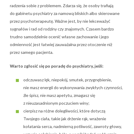
radzenia sobie z problemem. Zdarza się, że osoby trafiają
do gabinetu psychiatry za namową bliskich albo skierowane
przez psychoterapeutę. Ważne jest, by nie lekceważyć
sygnałów i rad od rodziny czy znajomych. Czasem bardzo
trudno samodzielnie ocenić własne zachowanie i jego
odmienność jest łatwiej zauważalna przez otoczenie niż
przez samego pacjenta.
Warto zgłosić się po poradę do psychiatry, jeśli:
odczuwasz lęk, niepokój, smutek, przygnębienie,
nie masz energii do wykonywania zwykłych czynności,
źle śpisz, nie masz apetytu, zmagasz się
z nieuzasadnionym poczuciem winy;
cierpisz na różne dolegliwości, które dotyczą
Twojego ciała, takie jak drżenie rąk, wrażenie
kołatania serca, nadmierną potliwość, zawroty głowy,