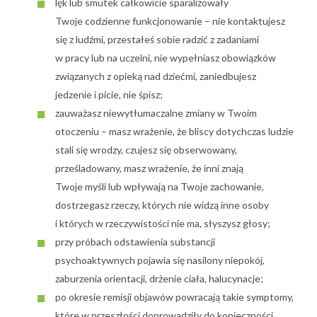
lęk lub smutek całkowicie sparaliżowały
Twoje codzienne funkcjonowanie – nie kontaktujesz
się z ludźmi, przestałeś sobie radzić z zadaniami
w pracy lub na uczelni, nie wypełniasz obowiązków
związanych z opieką nad dziećmi, zaniedbujesz
jedzenie i picie, nie śpisz;
zauważasz niewytłumaczalne zmiany w Twoim
otoczeniu – masz wrażenie, że bliscy dotychczas ludzie
stali się wrodzy, czujesz się obserwowany,
prześladowany, masz wrażenie, że inni znają
Twoje myśli lub wpływają na Twoje zachowanie,
dostrzegasz rzeczy, których nie widzą inne osoby
i których w rzeczywistości nie ma, słyszysz głosy;
przy próbach odstawienia substancji
psychoaktywnych pojawia się nasilony niepokój,
zaburzenia orientacji, drżenie ciała, halucynacje;
po okresie remisji objawów powracają takie symptomy,
które w przeszłości doprowadziły do konieczności