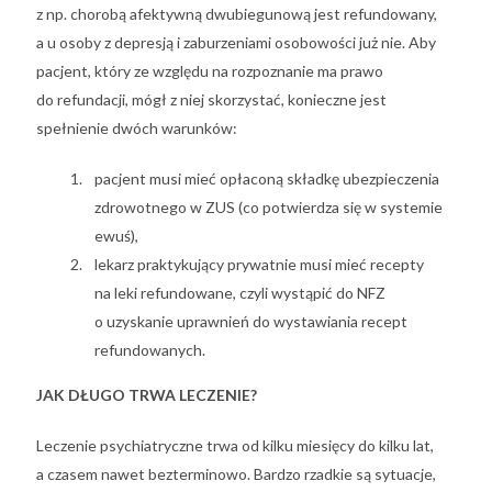
z np. chorobą afektywną dwubiegunową jest refundowany,
a u osoby z depresją i zaburzeniami osobowości już nie. Aby
pacjent, który ze względu na rozpoznanie ma prawo
do refundacji, mógł z niej skorzystać, konieczne jest
spełnienie dwóch warunków:
pacjent musi mieć opłaconą składkę ubezpieczenia
zdrowotnego w ZUS (co potwierdza się w systemie
ewuś),
lekarz praktykujący prywatnie musi mieć recepty
na leki refundowane, czyli wystąpić do NFZ
o uzyskanie uprawnień do wystawiania recept
refundowanych.
JAK DŁUGO TRWA LECZENIE?
Leczenie psychiatryczne trwa od kilku miesięcy do kilku lat,
a czasem nawet bezterminowo. Bardzo rzadkie są sytuacje,