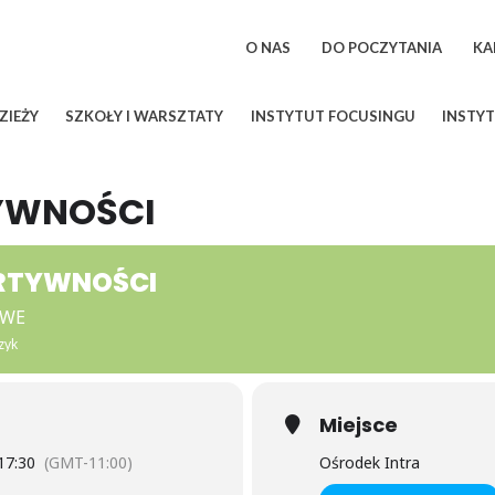
O NAS
DO POCZYTANIA
KA
ZIEŻY
SZKOŁY I WARSZTATY
INSTYTUT FOCUSINGU
INSTYT
YWNOŚCI
ERTYWNOŚCI
OWE
zyk
Miejsce
17:30
(GMT-11:00)
Ośrodek Intra