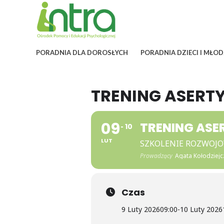
PORADNIA DLA DOROSŁYCH
PORADNIA DZIECI I MŁOD
TRENING ASERT
09
TRENING AS
10
LUT
SZKOLENIE ROZWOJ
Prowadzący
Agata Kołodziejc
Czas
9 Luty 2026
09:00
-
10 Luty 2026