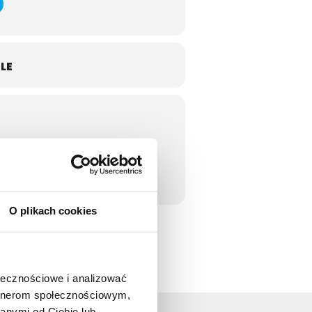
LE
O plikach cookies
ołecznościowe i analizować
artnerom społecznościowym,
anymi od Ciebie lub