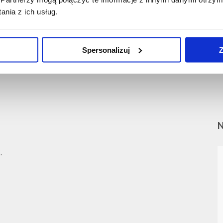
nia z ich usług.
Spersonalizuj
Z
.