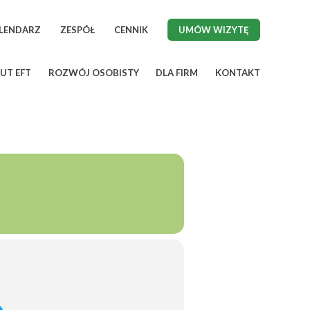
LENDARZ
ZESPÓŁ
CENNIK
UMÓW WIZYTĘ
UT EFT
ROZWÓJ OSOBISTY
DLA FIRM
KONTAKT