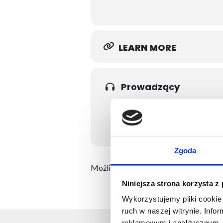
LEARN MORE
Prowadzący
AGATA KOŁODZIEJCZYK
LEARN MORE
Zgoda
Możliwość komentowania została wył
Niniejsza strona korzysta z
Wykorzystujemy pliki cookie 
ruch w naszej witrynie. Inf
reklamowym i analitycznym. 