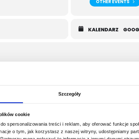
OTHER EVENTS
KALENDARZ
GOOG
Szczegóły
ączona.
 plików cookie
do spersonalizowania treści i reklam, aby oferować funkcje sp
ormacje o tym, jak korzystasz z naszej witryny, udostępniamy p
Partnerzy mogą połączyć te informacje z innymi danymi otrzym