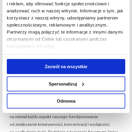
i reklam, aby oferować funkcje społecznościowe i
analizować ruch w naszej witrynie. Informacje o tym, jak
Uczestnicy badania, którzy każdego dnia robili co najmniej 10
korzystasz z naszej witryny, udostępniamy partnerom
900 kroków, byli mniej skłonni do wyładowywania stresu
społecznościowym, reklamowym i analitycznym.
na członkach rodziny w porównaniu z uczestnikami
Partnerzy mogą połączyć te informacje z innymi danymi
wykonującymi tylko 7000 kroków. Naukowcy dowiedli
otrzymanymi od Ciebie lub uzyskanymi podczas
również, że spalenie dodatkowych 587 kalorii (godzina
korzystania z ich usług.
pływania/ 90-minut energicznego spaceru) w ciągu dnia także
minimalizuje stres. Badanie potwierdziło również znaną już
z literatury naukowej korelację między brakiem snu a słabymi
Zezwól na wszystkie
umiejętnościami związanymi z samoregulacją.
Spersonalizuj
Sen i ćwiczenia fizyczne pomagają nie tylko wrócić z pracy
do domu w lepszym nastroju, ale są również kluczowymi
Odmowa
składnikami zdrowego stylu życia. Naukowcy nie mają
wątpliwości, że odpowiednia ilość snu wpływa pozytywnie
na niemal każdy aspekt naszego funckjonowania-
od zwiększenie kreatywności, koncentracji i wydajności
po wydłużenie życia. Podobnie z ćwiczenia fizycznymi, które