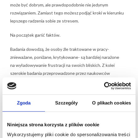
może być dobrym, ale prawdopodobnie nie jedynym
rozwiązaniem. Zamiast tego możesz podjąć kroki w kierunku
lepszego radzenia sobie ze stresem.
Na początek garść faktów.
Badania dowodzą, że osoby źle traktowane w pracy-
znieważane, poniżane, krytykowane- są bardziej narażone
na wyładowywanie frustracji na swoich bliskich. Z kolei
szerokie badania przeprowadzone przez naukowców
z University of Florida dowiodły, że osoby, które w pracy
spotykają przykrości, mają mniejsze umiejętności w zakresie
samoregulacji- trudniej im kontrolować impulsy i zarządzać
Zgoda
Szczegóły
O plikach cookies
emocjami.
Według tego właśnie badania istnieją dwie rzeczy, które
Niniejsza strona korzysta z plików cookie
mogą pozytywnie wpłynąć na samoregulację oraz zmniejszyć
Wykorzystujemy pliki cookie do spersonalizowania treści
stres: sen oraz ćwiczenia fizyczne.