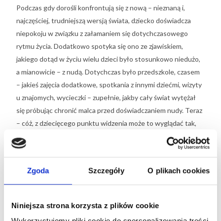
Podczas gdy dorośli konfrontują się z nową – nieznaną i,
najczęściej, trudniejszą wersją świata, dziecko doświadcza
niepokoju w związku z załamaniem się dotychczasowego
rytmu życia. Dodatkowo spotyka się ono ze zjawiskiem,
jakiego dotąd w życiu wielu dzieci było stosunkowo niedużo,
a mianowicie – z nudą. Dotychczas było przedszkole, czasem
– jakieś zajęcia dodatkowe, spotkania z innymi dziećmi, wizyty
u znajomych, wycieczki – zupełnie, jakby cały świat wytężał
się próbując chronić malca przed doświadczaniem nudy. Teraz
– cóż, z dziecięcego punktu widzenia może to wyglądać tak,
jakby świat kompletnie przestał się starać. To zatem
naturalne, że część dzieci zaczyna się na swoje otoczenie
złościć. „Jak to, nie wyjdę?!”; „Dlaczego nie możemy iść
Zgoda
Szczegóły
O plikach cookies
do Jaśka?!”; „W takim razie włącz mi bajki!”. Rodzic, dźwigający
brzemię odpowiedzialności za to, by rodzina przetrwała
trudne czasy możliwie jak najmniejszym kosztem, czuje się
Niniejsza strona korzysta z plików cookie
w związku z tym dodatkowo obciążony.
Wykorzystujemy pliki cookie do spersonalizowania treści