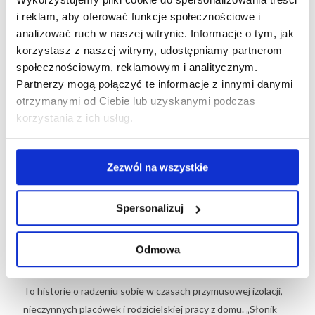
i reklam, aby oferować funkcje społecznościowe i
Część z nas, rodziców, stara się nie tylko zawalczyć o wyjście
analizować ruch w naszej witrynie. Informacje o tym, jak
z trudnej sytuacji obronną ręką, lecz także o to, by w życiu
korzystasz z naszej witryny, udostępniamy partnerom
naszych dzieci jak najmniej zmieniło się na niekorzyść.
społecznościowym, reklamowym i analitycznym.
Miotamy się między wymyślaniem kreatywnych zabaw,
Partnerzy mogą połączyć te informacje z innymi danymi
irytowaniem się na mądrych ludzi z internetu podsuwających
otrzymanymi od Ciebie lub uzyskanymi podczas
nam coraz to nowe pomysły na kreatywne zabawy (zupełnie,
korzystania z ich usług.
jakbyśmy mieli na to wszystko czas!), a wyrzutami sumienia
w związku z tym, że dzieci już kolejną godzinę siedzą
Zezwól na wszystkie
przed ekranem.
W tym trudnym momencie ze wsparciem przychodzi nam…
Spersonalizuj
Słonik. Słuchowisko „Słonik w domu” to seria krótkich
opowieści udostępnianych nieodpłatnie na stronach Fundacji
Odmowa
Artystycznej MŁYN do wspólnego słuchania z naszymi
dziećmi w wieku przedszkolnym (i wczesnoszkolnym też!).
To historie o radzeniu sobie w czasach przymusowej izolacji,
nieczynnych placówek i rodzicielskiej pracy z domu. „Słonik