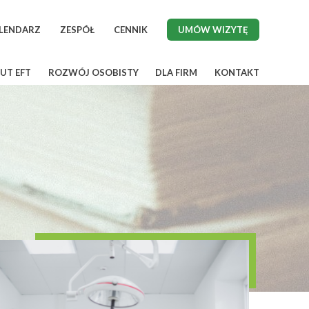
LENDARZ
ZESPÓŁ
CENNIK
UMÓW WIZYTĘ
UT EFT
ROZWÓJ OSOBISTY
DLA FIRM
KONTAKT