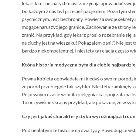
lekarskim, inni natychmiast zaczynają opowiadać swoje
bo każdym z nas był przecież pacjentem. Poza tym sfera 
psychicznym. Jest bezbronny. Powierza swoje sekrety, 
mogące naruszyć jego granice. Zachowanie ze strony l
zranić. Na przykład, gdy lekarz prosi o rozebranie się,
na ciuchy jest na wieszaku! Pokazałem pani!”. Nie jest t
bardzo niekompetentnej. I niestety ta relacja często w
Która historia medyczna była dla ciebie najbardzie
Pewna kobieta opowiadała mi kiedyś o swoim porodzie, kt
że poród przebiegnie tak szybko. Niestety zamknęły za 
Po pewnym czasie wróciła pielęgniarka, spojrzała na leż
To oczywiście skrajny przykład, ale pokazuje, że w s
Czy jest jakaś charakterystyka wyróżniająca trudn
Podzieliłabym te historie na dwa typy. Powodujące wsty