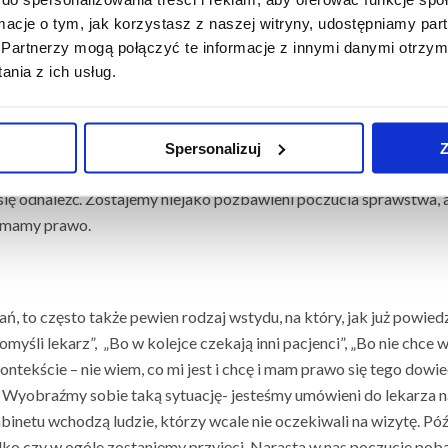
personelu medycznego. Może raz w życiu zdarzyło się, że ktoś wy
ormacje o tym, jak korzystasz z naszej witryny, udostępniamy p
sytuacja, w której jest mi trudno, a to, co pan/pani robi, nie pomag
Partnerzy mogą połączyć te informacje z innymi danymi otrzym
nia z ich usług.
wołujące bezradność. Ostatnio moja koleżanka przez dwa tygo
bywał jej pytania. Wydaje mi się, że brak dostępu do informacj
granic.
Spersonalizuj
Z
o w sposób niechętny i niezwykle oszczędny to drugi rodzaj sytuacj
 się odnaleźć. Zostajemy niejako pozbawieni poczucia sprawstwa,
ch mamy prawo.
ń, to często także pewien rodzaj wstydu, na który, jak już powie
omyśli lekarz”, „Bo w kolejce czekają inni pacjenci”, „Bo nie chce 
ntekście – nie wiem, co mi jest i chcę i mam prawo się tego dowie
. Wyobraźmy sobie taką sytuację- jesteśmy umówieni do lekarza n
gabinetu wchodzą ludzie, którzy wcale nie oczekiwali na wizytę. Póź
tylko czy w ogóle zostaniemy przyjęci. Narasta w nas poczucie po