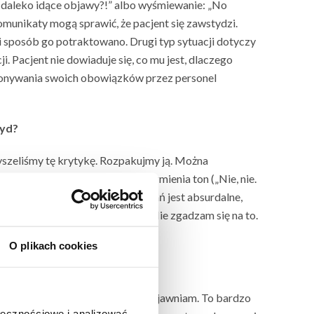
k daleko idące objawy?!” albo wyśmiewanie: „No
 komunikaty mogą sprawić, że pacjent się zawstydzi.
i sposób go potraktowano. Drugi typ sytuacji dotyczy
 Pacjent nie dowiaduje się, co mu jest, dlaczego
wykonywania swoich obowiązków przez personel
tyd?
łyszeliśmy tę krytykę. Rozpakujmy ją. Można
a zwykle od razu się wycofuje i zmienia ton („Nie, nie.
roszę pani, zadawanie takich pytań jest absurdalne,
est dla mnie nie do przyjęcia. Nie zgadzam się na to.
wa, jako pacjentów i ludzi.
O plikach cookies
 się swoich uczuć i na wstępie je ujawniam. To bardzo
ołecznościowe i analizować