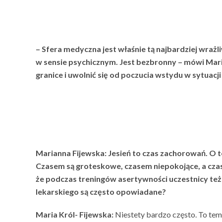
– Sfera medyczna jest właśnie tą najbardziej wrażliw
w sensie psychicznym. Jest bezbronny – mówi Maria 
granice i uwolnić się od poczucia wstydu w sytuacj
Marianna Fijewska: Jesień to czas zachorowań. O te
Czasem są groteskowe, czasem niepokojące, a cza
że podczas treningów asertywności uczestnicy też p
lekarskiego są często opowiadane?
Maria Król- Fijewska:
Niestety bardzo często. To temat