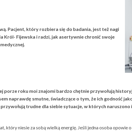
ą. Pacjent, który rozbiera się do badania, jest też nagi
Król- Fijewska i radzi, jak asertywnie chronić swoje
i medycznej.
j porze roku moi znajomi bardzo chętnie przywołują historyjk
sem naprawdę smutne, świadczące o tym, że ich godność jak
rzywołują trudne dla siebie sytuacje, w których naruszono ic
, który niesie za sobą wielką energię. Jeśli jedna osoba opowie o 