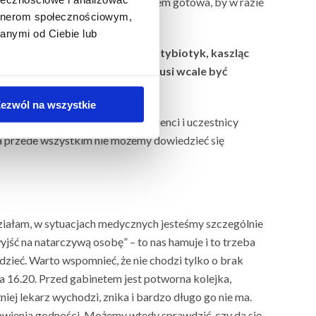
śmiał mój lęk. Jednak zawsze jestem gotowa, by w razie
artnerom społecznościowym,
a mi”.
anymi od Ciebie lub
dnie leżała w łóżku, biorąc antybiotyk, kaszląc
i to częsty problem, który nie musi wcale być
ezwól na wszystkie
i, o których często opowiadają klienci i uczestnicy
 a przede wszystkim nie możemy dowiedzieć się
działam, w sytuacjach medycznych jesteśmy szczególnie
wyjść na natarczywą osobę” – to nas hamuje i to trzeba
dzieć. Warto wspomnieć, że nie chodzi tylko o brak
a 16.20. Przed gabinetem jest potworna kolejka,
niej lekarz wychodzi, znika i bardzo długo go nie ma.
bawienia godności. Możemy wtedy sprawdzić, czy da się