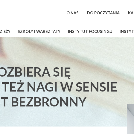
O NAS
DO POCZYTANIA
KA
ZIEŻY
SZKOŁY I WARSZTATY
INSTYTUT FOCUSINGU
INSTYT
OZBIERA SIĘ
 TEŻ NAGI W SENSIE
ST BEZBRONNY