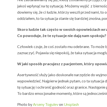
jakoś wpłynąć na tę sytuację. Możemy wyjść z bierności, 
dowiemy się, że ci ludzie, którzy weszli przed nami, t
oddziałem, to ta sytuacja stanie się bardziej znośna, p
Skoro ludzie tak często w swoich opowieściach wrac
Co powoduje, że te sytuacje nie dają nam spokoju?
Człowiek czuje, że coś zostało mu odebrane. To może b
zaznaczyć. Pojawia się niepokój, że taka sytuacja mogła
W jaki sposób pracujesz z pacjentem, który opowia
Asertywność służy jako doskonałe narzędzie do wyjm
wypowiedzieć. Najpierw jednak pytam, co ta sytuacja d
tę sytuację i ochronić godność oraz granice. Następni
To bardzo emocjonalne momenty, które są jednocześnie
Photo by
Arseny Togulev
on
Unsplash