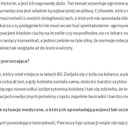
 historie, a jest ich naprawdę dużo. Ten temat wywołuje ogromne p
medyczna jest właśnie tą najbardziej wrażliwą. Człowiek, który ro
musi mówić o swoich dolegliwościach, o których nie opowiada niko
ekarza czy pielęgniarki nie musi wcale być spektakularne- agres
 a pacjent kładzie ciuchy na krześle czy na podłodze, na co lekar
o raniący komunikat, a jednocześnie na tyle silny, że normuje relac
łaśnie tak wygląda aż do końca wizyty.
j poruszająca?
óry miał miejsce w latach 80. Zwijała się z bólu na leżance, a pie
sobą drzwi, a gdy kobieta została sama, dziecko bardzo szybko się
ącego noworodka i półprzytomną kobietę i tak się zdziwiła, że krz
ytuacjach medycznych jesteśmy często zupełnie bezradni i bardzo
e sytuacje medyczne, o których opowiadają pacjenci lub ucz
d i powodujące bezradność. Pierwszy typ sytuacji wiąże się najcz