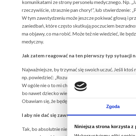
komunikatami ze strony personelu medycznego. Np. „Ja
rzeczywiście, strasznie pan chory!”, lub stwierdzenie: 
W tym zawstydzeniu może jeszcze pokiwać głową i przep
zaniedbań, które często skutkują poczuciem bezradności
ma objawy, co ma robić. Może też nie wiedzieć, ile b
medyczny.
Jak zatem reagować na ten pierwszy typ sytuacji n
Najważniejsze, by trzymać się swoich uczuć. Jeśli ktoś
np. powiedzieć: „Rozumiem, że dla pani to jest absurdaln
W ogóle nie o to mi chodziło, już pani tłumaczę…”). Ale
bo nawet dziecko wie, że…”). W takich momentach możem
Obawiam się, że będę musiała złożyć skargę” – możemy
Zgoda
I aby nie dać się zawstydzić.
Niniejsza strona korzysta z
Tak, bo absolutnie nie ma się czego wstydzić. Ja na prz
Wykorzystujemy pliki cookie 