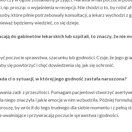
np. prosząc o wyjaśnienia w recepcji. Nie chodzi o to, by robić afe
o osoby, które pilnie potrzebowały konsultacji, a lekarz wychodzi 
onieważ będziemy wiedzieć, co się dzieje.
ają do gabinetów lekarskich lub szpitali, to znaczy, że nie 
yć poczucie sprawstwa, szacunku lub godności. Czuje, że jego gran
by się powtórzyć i chęć dowiedzenia się, jak się ochronić.
da ci o sytuacji, w której jego godność zastała naruszona?
owania zadr z przeszłości. Pomagam pacjentowi stworzyć aserty
la niego znaczyła i jakie emocje w nim wzbudziła. Później formu
e proszę, by wrócił do tego trudnego dla siebie momentu i z pełn
 uwalniające i przywracają poczucie sprawstwa i godności.