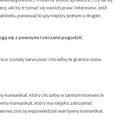
rę, ale by trzymać się swoich praw i interesów. Jeśli
z gabinetu, ponieważ krąży między jednym a drugim
mogą się z pewnymi rzeczami pogodzić.
ice zostały naruszone i chciałby te granice znów
wny komunikat, który chciałby w tamtym momencie
łujemy komunikat, który ma niejako zatrzymać
ą stanowczością wypowiedział asertywny komunikat.