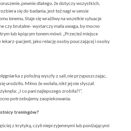
oruszenie, pewnie dlatego, że dotyczy wszystkich,
zbiera się do badania, jest też nagi w sensie
mu innemu. Staje się wrażliwy na wszelkie sytuacje
ywne czy brutalne- wystarczy mała uwaga, by mocno
z ostrym lub kpiącym tonem mówi: „Przecież miejsce
je lekarz-pacjent, jako relację osoby pouczającej i osoby
lęgniarka z położną wyszły z sali, nie przypuszczając,
 urodziło. Mimo że wołała, nikt jej nie słyszał.
yknęła: „I co pani najlepszego zrobiła?!”.
 mocno potrzebujemy zaopiekowania.
estnicy treningów?
ęściej z krytyką, czyli nieprzyjemnymi lub poniżającymi