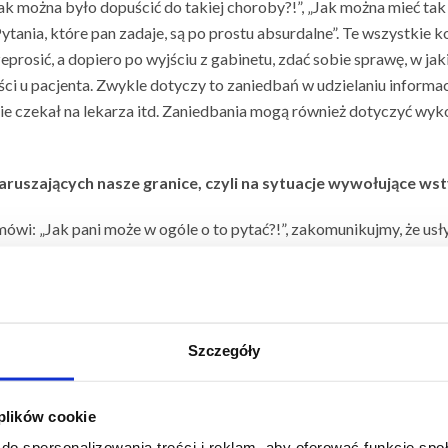
k można było dopuścić do takiej choroby?!”, „Jak można mieć ta
„Pytania, które pan zadaje, są po prostu absurdalne”. Te wszystkie
rosić, a dopiero po wyjściu z gabinetu, zdać sobie sprawę, w jak
 u pacjenta. Zwykle dotyczy to zaniedbań w udzielaniu informacji.
ędzie czekał na lekarza itd. Zaniedbania mogą również dotyczyć 
aruszających nasze granice, czyli na sytuacje wywołujące ws
 mówi: „Jak pani może w ogóle o to pytać?!”, zakomunikujmy, że us
e, że zadaję tak głupie pytania”. Po „obnażeniu” krytyki druga osob
 bywa też, że nadawca dalej narusza granice, mówiąc np.: „No tak p
y odwołać się do swoich granic i uczuć: „Ten sposób traktowania j
 powiedzieć to łagodnym tonem, ważne, byśmy zadbali o swoje pra
Szczegóły
 plików cookie
ykład bardzo trudno znoszę pobieranie krwi, ale nigdy nie wstydzę
do spersonalizowania treści i reklam, aby oferować funkcje sp