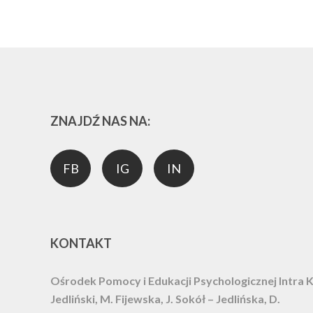
ZNAJDŹ NAS NA:
FB
IG
IN
KONTAKT
Ośrodek Pomocy i Edukacji Psychologicznej Intra
K
Jedliński, M. Fijewska, J. Sokół – Jedlińska, D.