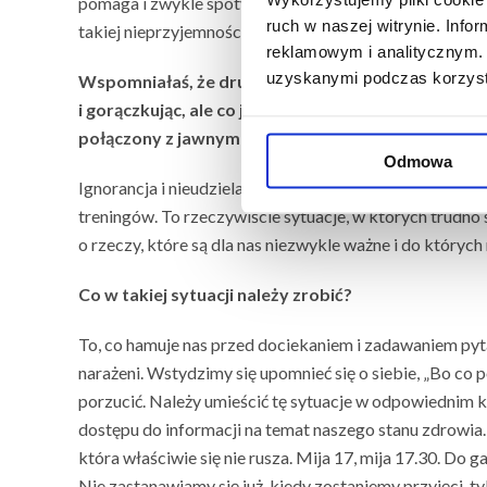
pomaga i zwykle spotykam się z dużą troską ze strony 
ruch w naszej witrynie. Inf
takiej nieprzyjemności powiedzieć: „Pobieranie krwi, to 
reklamowym i analitycznym. 
uzyskanymi podczas korzysta
Wspomniałaś, że drugi typ sytuacji to sytuacje wy
i gorączkując, ale co jej było? Nie wie, bo lekarz z
połączony z jawnym obrażaniem, czy naruszaniem 
Odmowa
Ignorancja i nieudzielanie informacji albo robienie teg
treningów. To rzeczywiście sytuacje, w których trudno
o rzeczy, które są dla nas niezwykle ważne i do który
Co w takiej sytuacji należy zrobić?
To, co hamuje nas przed dociekaniem i zadawaniem pyta
narażeni. Wstydzimy się upomnieć się o siebie, „Bo co p
porzucić. Należy umieścić tę sytuacje w odpowiednim ko
dostępu do informacji na temat naszego stanu zdrowia
która właściwie się nie rusza. Mija 17, mija 17.30. Do 
Nie zastanawiamy się już, kiedy zostaniemy przyjęci, 