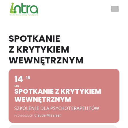
SPOTKANIE
Z KRYTYKIEM
WEWNĘTRZNYM
14
16
LIS
SPOTKANIE Z KRYTYKIEM
WEWNĘTRZNYM
SZKOLENIE DLA PSYCHOTERAPEUTÓW
Prowadzący
Claude Missiaen