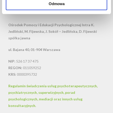
Odmowa
KONTAKT
Ośrodek Pomocy i Edukacji Psychologicznej Intra
K.
Jedliński, M. Fijewska, J. Sokół – Jedlińska, D. Fijewski
spółka jawna
ul. Bajana 40, 01-904 Warszawa
NIP:
526 17 37 475
REGON:
011059252
KRS:
0000395732
Regulamin świadczenia usług psychoterapeutycznych,
psychiatrycznych, superwizyjnych, porad
psychologicznych, mediacji oraz innych usług
konsultacyjnych.