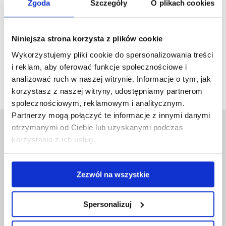
Zgoda
Szczegóły
O plikach cookies
CLAUDE MISSIAEN
LEARN MORE
Niniejsza strona korzysta z plików cookie
Wykorzystujemy pliki cookie do spersonalizowania treści
i reklam, aby oferować funkcje społecznościowe i
Możliwość komentowania została wyłączona.
analizować ruch w naszej witrynie. Informacje o tym, jak
korzystasz z naszej witryny, udostępniamy partnerom
społecznościowym, reklamowym i analitycznym.
Partnerzy mogą połączyć te informacje z innymi danymi
otrzymanymi od Ciebie lub uzyskanymi podczas
korzystania z ich usług.
ZNAJDŹ NAS NA:
Zezwól na wszystkie
FB
IG
IN
Spersonalizuj