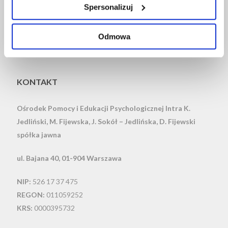
Spersonalizuj
FB
IG
IN
Odmowa
KONTAKT
Ośrodek Pomocy i Edukacji Psychologicznej Intra
K.
Jedliński, M. Fijewska, J. Sokół – Jedlińska, D. Fijewski
spółka jawna
ul. Bajana 40, 01-904 Warszawa
NIP:
526 17 37 475
REGON:
011059252
KRS:
0000395732