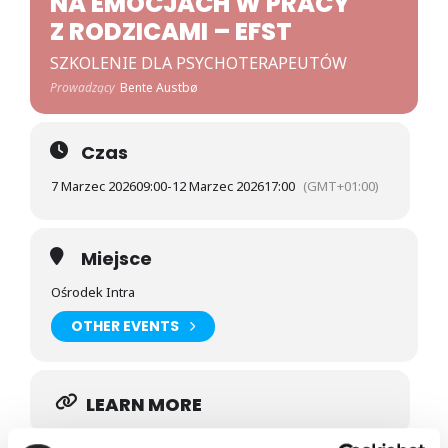
NA EMOCJACH W PRACY
Z RODZICAMI – EFST
SZKOLENIE DLA PSYCHOTERAPEUTÓW
Prowadzący
Bente Austbø
Czas
7 Marzec 2026
09:00
-
12 Marzec 2026
17:00
(GMT+01:00)
Miejsce
Ośrodek Intra
OTHER EVENTS
LEARN MORE