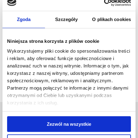
KALENDARZ
GOOGLE
Zgoda
Szczegóły
O plikach cookies
Prowadzący
BENTE AUSTBØ
Niniejsza strona korzysta z plików cookie
Wykorzystujemy pliki cookie do spersonalizowania treści
LEARN MORE
i reklam, aby oferować funkcje społecznościowe i
analizować ruch w naszej witrynie. Informacje o tym, jak
korzystasz z naszej witryny, udostępniamy partnerom
Możliwość komentowania została wyłączona.
społecznościowym, reklamowym i analitycznym.
Partnerzy mogą połączyć te informacje z innymi danymi
otrzymanymi od Ciebie lub uzyskanymi podczas
korzystania z ich usług.
Zezwól na wszystkie
ZNAJDŹ NAS NA: