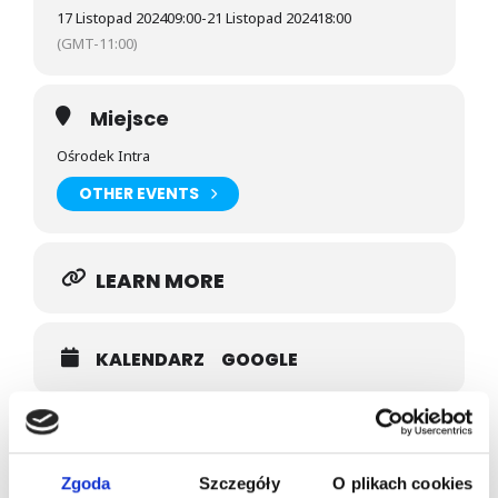
17 Listopad 2024
09:00
-
21 Listopad 2024
18:00
(GMT-11:00)
Miejsce
Ośrodek Intra
OTHER EVENTS
LEARN MORE
KALENDARZ
GOOGLE
Prowadzący
JOLANTA SOKÓŁ-JEDLIŃSKA
Zgoda
Szczegóły
O plikach cookies