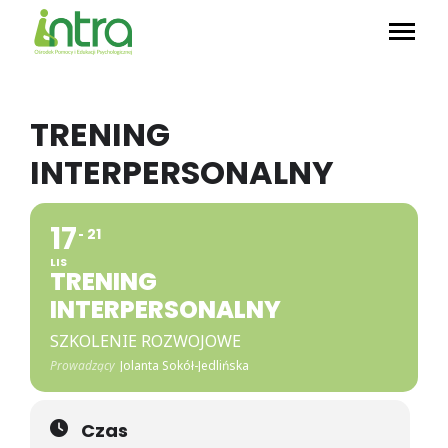
TRENING
INTERPERSONALNY
17
21
LIS
TRENING
INTERPERSONALNY
SZKOLENIE ROZWOJOWE
Prowadzący
Jolanta Sokół-Jedlińska
Czas