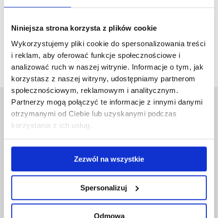
LEARN MORE
Niniejsza strona korzysta z plików cookie
Wykorzystujemy pliki cookie do spersonalizowania treści
Możliwość komentowania została wyłączona.
i reklam, aby oferować funkcje społecznościowe i
analizować ruch w naszej witrynie. Informacje o tym, jak
korzystasz z naszej witryny, udostępniamy partnerom
społecznościowym, reklamowym i analitycznym.
Partnerzy mogą połączyć te informacje z innymi danymi
otrzymanymi od Ciebie lub uzyskanymi podczas
korzystania z ich usług.
ZNAJDŹ NAS NA:
Zezwól na wszystkie
FB
IG
IN
Spersonalizuj
Odmowa