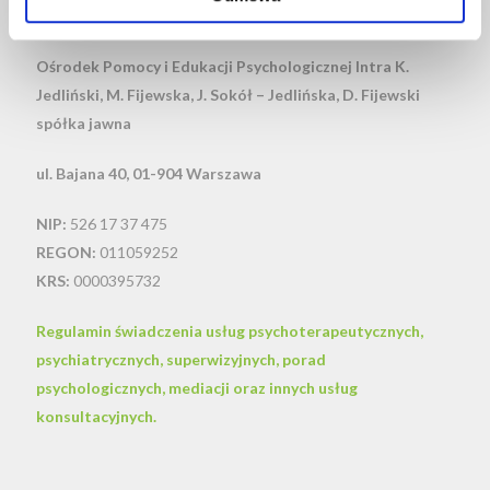
KONTAKT
Ośrodek Pomocy i Edukacji Psychologicznej Intra
K.
Jedliński, M. Fijewska, J. Sokół – Jedlińska, D. Fijewski
spółka jawna
ul. Bajana 40, 01-904 Warszawa
NIP:
526 17 37 475
REGON:
011059252
KRS:
0000395732
Regulamin świadczenia usług psychoterapeutycznych,
psychiatrycznych, superwizyjnych, porad
psychologicznych, mediacji oraz innych usług
konsultacyjnych.