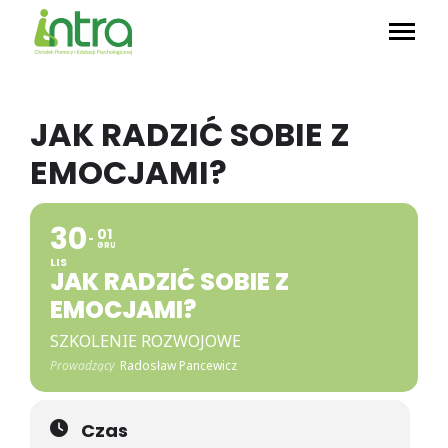
JAK RADZIĆ SOBIE Z
EMOCJAMI?
30
01
GRU
LIS
JAK RADZIĆ SOBIE Z
EMOCJAMI?
SZKOLENIE ROZWOJOWE
Prowadzący
Radosław Pancewicz
Czas