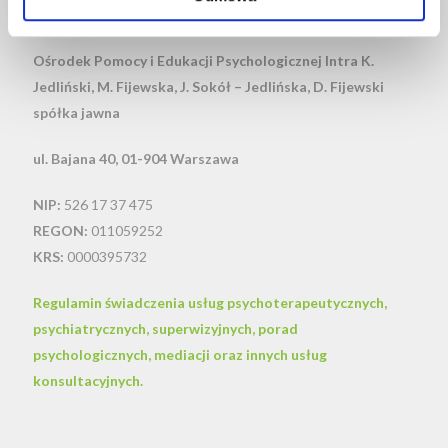
KONTAKT
Ośrodek Pomocy i Edukacji Psychologicznej Intra
K.
Jedliński, M. Fijewska, J. Sokół – Jedlińska, D. Fijewski
spółka jawna
ul. Bajana 40, 01-904 Warszawa
NIP:
526 17 37 475
REGON:
011059252
KRS:
0000395732
Regulamin świadczenia usług psychoterapeutycznych,
psychiatrycznych, superwizyjnych, porad
psychologicznych, mediacji oraz innych usług
konsultacyjnych.