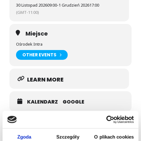
30 Listopad 2026
09:00
-
1 Grudzień 2026
17:00
(GMT-11:00)
Miejsce
Ośrodek Intra
OTHER EVENTS
LEARN MORE
KALENDARZ
GOOGLE
Prowadzący
RADOSŁAW PANCEWICZ
Zgoda
Szczegóły
O plikach cookies