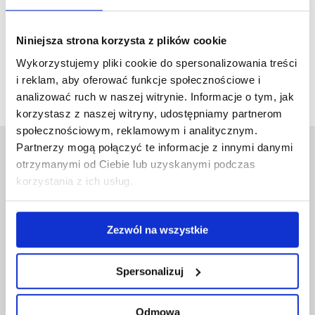
LEARN MORE
Niniejsza strona korzysta z plików cookie
Wykorzystujemy pliki cookie do spersonalizowania treści
Możliwość komentowania została wyłączona.
i reklam, aby oferować funkcje społecznościowe i
analizować ruch w naszej witrynie. Informacje o tym, jak
korzystasz z naszej witryny, udostępniamy partnerom
społecznościowym, reklamowym i analitycznym.
Partnerzy mogą połączyć te informacje z innymi danymi
otrzymanymi od Ciebie lub uzyskanymi podczas
korzystania z ich usług.
ZNAJDŹ NAS NA:
Zezwól na wszystkie
FB
IG
IN
Spersonalizuj
Odmowa