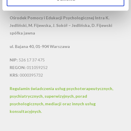
KONTAKT
Ośrodek Pomocy i Edukacji Psychologicznej Intra
K.
Jedliński, M. Fijewska, J. Sokół – Jedlińska, D. Fijewski
spółka jawna
ul. Bajana 40, 01-904 Warszawa
NIP:
526 17 37 475
REGON:
011059252
KRS:
0000395732
Regulamin świadczenia usług psychoterapeutycznych,
psychiatrycznych, superwizyjnych, porad
psychologicznych, mediacji oraz innych usług
konsultacyjnych.