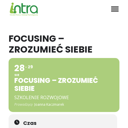
FOCUSING –
ZROZUMIEĆ SIEBIE
28
29
SIE
FOCUSING – ZROZUMIEĆ
SIEBIE
SZKOLENIE ROZWOJOWE
Prowadzący
Joanna Kaczmarek
Czas