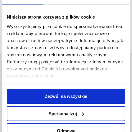
LEARN MORE
Niniejsza strona korzysta z plików cookie
Wykorzystujemy pliki cookie do spersonalizowania treści
Możliwość komentowania została wyłączona.
i reklam, aby oferować funkcje społecznościowe i
analizować ruch w naszej witrynie. Informacje o tym, jak
korzystasz z naszej witryny, udostępniamy partnerom
społecznościowym, reklamowym i analitycznym.
Partnerzy mogą połączyć te informacje z innymi danymi
otrzymanymi od Ciebie lub uzyskanymi podczas
korzystania z ich usług.
ZNAJDŹ NAS NA:
Zezwól na wszystkie
FB
IG
IN
Spersonalizuj
Odmowa