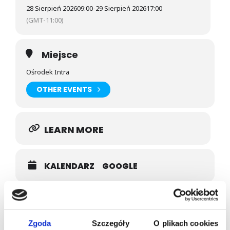
28 Sierpień 2026
09:00
-
29 Sierpień 2026
17:00
(GMT-11:00)
Miejsce
Ośrodek Intra
OTHER EVENTS
LEARN MORE
KALENDARZ
GOOGLE
Prowadzący
JOANNA KACZMAREK
Zgoda
Szczegóły
O plikach cookies