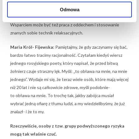
jeszcze bardziej, ale by zobaczyć, gdzie jest granica
adekwatności. Żeby trzymać niepokój w ryzach, najpierw
Odmowa
trzeba wejść z nim w dialog, a to bardzo trudne zadanie.
Wsparciem może być też praca z oddechem i stosowanie
znanych sobie technik relaksacyjnych.
Maria Król- Fijewska:
Pamiętajmy, że gdy zaczynamy się bać,
bardzo łatwo tracimy racjonalność. Czytałam kiedyś wiersz
jednego rosyjskiego poety, który napisał, że przed bitwą
żołnierz czuje straszny lęk. Myśli: „to obława na mnie, na mnie
jednego”. Wydaje mi się, że teraz wiele osób, które mają więcej
niż 20 lat i nie są całkowicie zdrowe, myśli podobnie-
to obława na mnie. To trochę tak, jakby zabójca musiał
wybrać jedną ofiarę z tłumu ludzi, a my wiedzielibyśmy, że już
znalazł- i że to my.
Rzeczywiście, osoby z tzw. grupy podwyższonego ryzyka
mogą tak właśnie czuć.