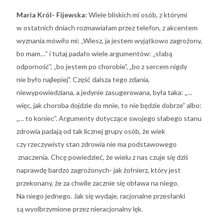
Maria Król- Fijewska:
Wiele bliskich mi osób, z którymi
w ostatnich dniach rozmawiałam przez telefon, z akcentem
wyznania mówiło mi: „Wiesz, ja jestem wyjątkowo zagrożony,
bo mam…” i tutaj padało wiele argumentów: „słabą
odporność”, „bo jestem po chorobie”, „bo z sercem nigdy
nie było najlepiej”. Część dalsza tego zdania,
niewypowiedziana, a jedynie zasugerowana, była taka: „…
więc, jak choroba dojdzie do mnie, to nie będzie dobrze” albo:
„… to koniec”. Argumenty dotyczące swojego słabego stanu
zdrowia padają od tak licznej grupy osób, że wiek
czy rzeczywisty stan zdrowia nie ma podstawowego
znaczenia. Chcę powiedzieć, że wielu z nas czuje się dziś
naprawdę bardzo zagrożonych- jak żołnierz, który jest
przekonany, że za chwile zacznie się obława na niego.
Na niego jednego. Jak się wydaje, racjonalne przesłanki
są wyolbrzymione przez nieracjonalny lęk.