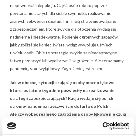
niepewności i niepokoju. Część osób robi to poprzez
powtarzanie stałych dla siebie czynności, realizowanie
znanych sekwencji i działań. Inni mają strategie związane
z zabezpieczaniem, które zwykle dla otoczenia wydają się
nadmierne i nieadekwatne. Robienie ogromnych zapasów,
jakby zbliżał się koniec świata, wciąż wywołuje uśmiech
u wielu osób. Obie te strategie zwykle są nieadaptacyjne-
łatwo przeoczyć lub wyolbrzymić zagrożenie. Ale teraz mamy
pandemię, stan wyjątkowy. Zagrożenie jest realne.
Jak w obecnej sytuacji czują się osoby mocno lękowe,
które ostatnie tygodnie poświeciły na realizowanie
strategii zabezpieczających? Racja wydaje się po ich
stronie- pandemia rzeczywiście dotarła do Polski.
Ale czy wobec realnego zagrożenia osoby lękowe nie czują
paraliżującego wręcz stresu?
Maria Król- Fijewska:
Lękowcy zaczynają bardzo dobrze