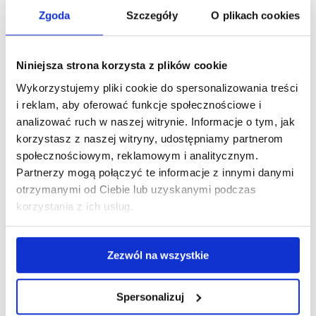
Zgoda
Szczegóły
O plikach cookies
funkcjonować w sytuacji realnego zagrożenia, ponieważ
wreszcie rzeczywistość zbiega się z ich wyobrażeniami. Osoby
nerwicowe, były gotowe na to, co się teraz dzieje
Niniejsza strona korzysta z plików cookie
i przewidywały to, choć reszta im nie wierzyła. Oczywiście
Wykorzystujemy pliki cookie do spersonalizowania treści
stan realnego zagrożenia może wzniecić lęki- skoro pierwsza
i reklam, aby oferować funkcje społecznościowe i
część czarnego scenariusza się spełniła, to dlaczego ma się
analizować ruch w naszej witrynie. Informacje o tym, jak
nie spełnić druga, która może być znacznie mroczniejsza?
korzystasz z naszej witryny, udostępniamy partnerom
społecznościowym, reklamowym i analitycznym.
Piotr Fijewski:
A taki rodzaj myślenia jest odwrotnością wiary
Partnerzy mogą połączyć te informacje z innymi danymi
w dobro świata. Brak wiary w to, że będzie dobrze, jest
otrzymanymi od Ciebie lub uzyskanymi podczas
potwornie stresujący. Żeby ten stres ograniczyć, warto
korzystania z ich usług.
zidentyfikować i nazwać swój niepokój.
W jaki sposób?
Zezwól na wszystkie
Piotr Fijewski:
Na przykład poprzez zatrzymanie się
Spersonalizuj
i skupienie na swoim niepokoju, nie po to, by niepokoić się