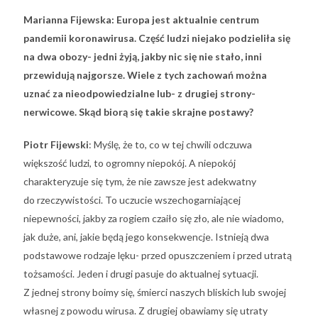
Marianna Fijewska: Europa jest aktualnie centrum
pandemii koronawirusa. Część ludzi niejako podzieliła się
na dwa obozy- jedni żyją, jakby nic się nie stało, inni
przewidują najgorsze. Wiele z tych zachowań można
uznać za nieodpowiedzialne lub- z drugiej strony-
nerwicowe. Skąd biorą się takie skrajne postawy?
Piotr Fijewski
: Myślę, że to, co w tej chwili odczuwa
większość ludzi, to ogromny niepokój. A niepokój
charakteryzuje się tym, że nie zawsze jest adekwatny
do rzeczywistości. To uczucie wszechogarniającej
niepewności, jakby za rogiem czaiło się zło, ale nie wiadomo,
jak duże, ani, jakie będą jego konsekwencje. Istnieją dwa
podstawowe rodzaje lęku- przed opuszczeniem i przed utratą
tożsamości. Jeden i drugi pasuje do aktualnej sytuacji.
Z jednej strony boimy się, śmierci naszych bliskich lub swojej
własnej z powodu wirusa. Z drugiej obawiamy się utraty