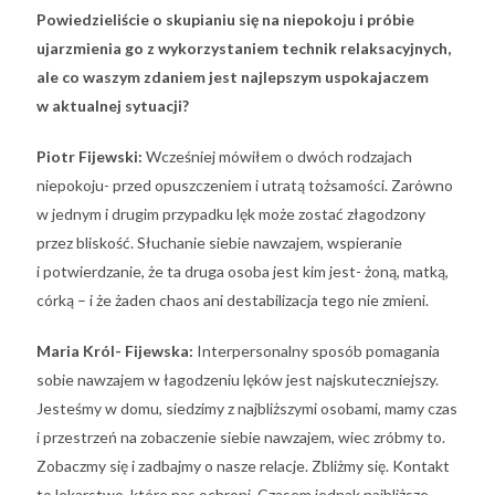
Powiedzieliście o skupianiu się na niepokoju i próbie
ujarzmienia go z wykorzystaniem technik relaksacyjnych,
ale co waszym zdaniem jest najlepszym uspokajaczem
w aktualnej sytuacji?
Piotr Fijewski:
Wcześniej mówiłem o dwóch rodzajach
niepokoju- przed opuszczeniem i utratą tożsamości. Zarówno
w jednym i drugim przypadku lęk może zostać złagodzony
przez bliskość. Słuchanie siebie nawzajem, wspieranie
i potwierdzanie, że ta druga osoba jest kim jest- żoną, matką,
córką – i że żaden chaos ani destabilizacja tego nie zmieni.
Maria Król- Fijewska:
Interpersonalny sposób pomagania
sobie nawzajem w łagodzeniu lęków jest najskuteczniejszy.
Jesteśmy w domu, siedzimy z najbliższymi osobami, mamy czas
i przestrzeń na zobaczenie siebie nawzajem, wiec zróbmy to.
Zobaczmy się i zadbajmy o nasze relacje. Zbliżmy się. Kontakt
to lekarstwo, które nas ochroni. Czasem jednak najbliższe