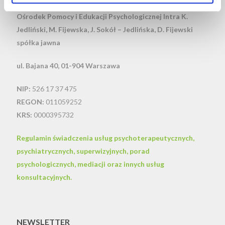
Ośrodek Pomocy i Edukacji Psychologicznej Intra
K.
Jedliński, M. Fijewska, J. Sokół – Jedlińska, D. Fijewski
spółka jawna
ul. Bajana 40, 01-904 Warszawa
NIP:
526 17 37 475
REGON:
011059252
KRS:
0000395732
Regulamin świadczenia usług psychoterapeutycznych,
psychiatrycznych, superwizyjnych, porad
psychologicznych, mediacji oraz innych usług
konsultacyjnych.
NEWSLETTER