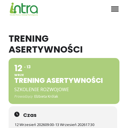
TRENING
ASERTYWNOŚCI
12
13
WRZE
TRENING ASERTYWNOŚCI
SZKOLENIE ROZWOJOWE
Prowadzący
Elżbieta Królak
Czas
12 Wrzesień 2026
09:00
-
13 Wrzesień 2026
17:30