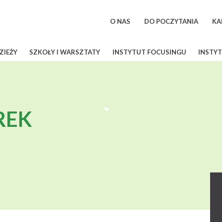
O NAS
DO POCZYTANIA
KA
ZIEŻY
SZKOŁY I WARSZTATY
INSTYTUT FOCUSINGU
INSTYT
REK