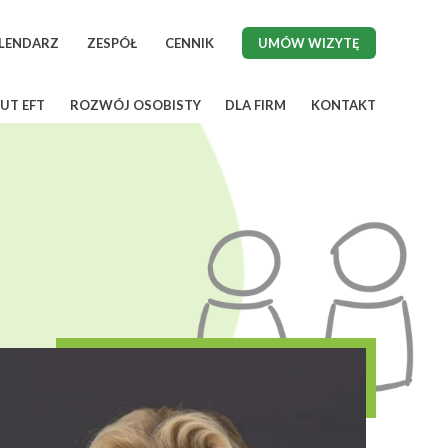
LENDARZ
ZESPÓŁ
CENNIK
UMÓW WIZYTĘ
UT EFT
ROZWÓJ OSOBISTY
DLA FIRM
KONTAKT