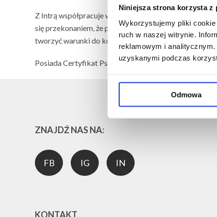
Niniejsza strona korzysta z
Z Intrą współpracuje w zakresie superwizji oraz zajęć 
Wykorzystujemy pliki cookie 
się przekonaniem, że podstawowym narzędziem pracy ps
ruch w naszej witrynie. Inf
tworzyć warunki do kontaktu z tym doświadczeniem tera
reklamowym i analitycznym. 
uzyskanymi podczas korzysta
Posiada Certyfikat Psychoterapeuty Polskiego Stow
Odmowa
ZNAJDŹ NAS NA:
FB
IG
IN
KONTAKT