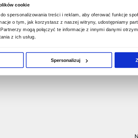
 plików cookie
dydaktycznych w Szkole Psychoterapii. W superwizji kieruje
do spersonalizowania treści i reklam, aby oferować funkcje sp
ychoterapeutycznej jest osoba terapeuty, stara się zatem
ormacje o tym, jak korzystasz z naszej witryny, udostępniamy p
peuty, które utrudnia rozumienie klienta.
Partnerzy mogą połączyć te informacje z innymi danymi otrzym
nia z ich usług.
arzyszenia Humanistyczno-Doświadczeniowego.
Spersonalizuj
Z