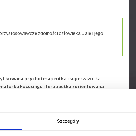
przystosowawcze zdolności człowieka… ale i jego
tyfikowana psychoterapeutka i superwizorka
natorka Focusingu i terapeutka zorientowana
ym Instytucie Focusingu w Nowym Jorku.
sób dorosłych w zakresie problemów rozwojowych,
 staż w Szpitalu Nowowiejskim w Warszawie na Oddziale
Szczegóły
. Pracuje w podejściu humanistycznym integrując sposób
utycznych.