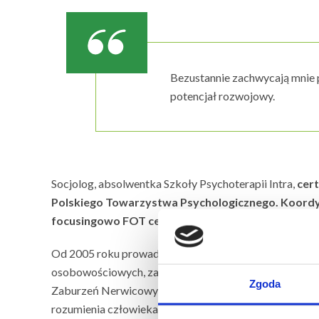
Bezustannie zachwycają mnie 
potencjał rozwojowy.
Socjolog, absolwentka Szkoły Psychoterapii Intra,
cer
Polskiego Towarzystwa Psychologicznego. Koordy
focusingowo FOT certyfikowana w Międzynarodow
Od 2005 roku prowadzi psychoterapię indywidualną o
osobowościowych, zaburzeń nastroju i nerwic. Odbyła
Zgoda
Zaburzeń Nerwicowych. Prowadzi warsztaty rozwojowe
rozumienia człowieka i techniki innych podejść terape