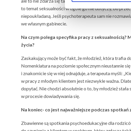
ale to nie zdarza się tak często. Myślę, że niechęć do p
to temat seksualności w ogóle go nie dotyczy, bo przeci
niepoukładaną. Jeśli psychoterapeuta sam nie rozmawia
we własnym gabinecie.
Na czym polega specyfika pracy z seksualnością? M
życia?
Zaskakujący może być fakt, że młodzież, która trafia d
Nomenklatura na poziomie społecznym nieustannie się 
i znakomicie się w niej odnajduje, a terapeuta myśli: „
w pracy z młodym klientem jest niezwykle ważna. Dlat
dopytać. Nie chodzi absolutnie o to, by młodzież stała
w procesie dowiadywania się.
Na koniec- co jest najważniejsze podczas spotkań 
Zbawienne są spotkania psychoedukacyjne dla rodziców.
do czynienia z klientem w spektrum, który zgłasza tak