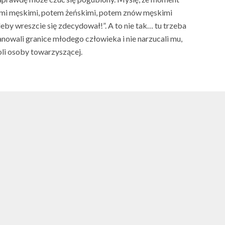
kami męskimi, potem żeńskimi, potem znów męskimi
leby wreszcie się zdecydował!”. A to nie tak… tu trzeba
nowali granice młodego człowieka i nie narzucali mu,
oli osoby towarzyszącej.