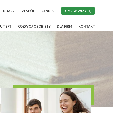
LENDARZ
ZESPÓŁ
CENNIK
UMÓW WIZYTĘ
UT EFT
ROZWÓJ OSOBISTY
DLA FIRM
KONTAKT