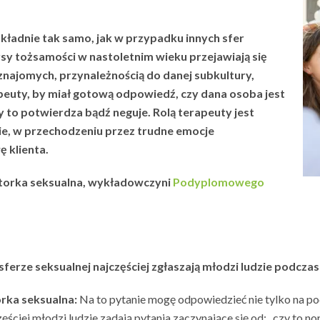
ładnie tak samo, jak w przypadku innych sfer
sy tożsamości w nastoletnim wieku przejawiają się
najomych, przynależnością do danej subkultury,
rapeuty, by miał gotową odpowiedź, czy dana osoba jest
ry to potwierdza bądź neguje. Rolą terapeuty jest
ie, w przechodzeniu przez trudne emocje
 klienta.
atorka seksualna, wykładowczyni
Podyplomowego
erze seksualnej najczęściej zgłaszają młodzi ludzie podczas
rka seksualna:
Na to pytanie mogę odpowiedzieć nie tylko na po
ciej młodzi ludzie zadają pytania zaczynające się od: „czy to norm