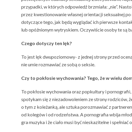
przypadki, w których odpowiedź brzmiała: „nie”. Nastola
przez kwestionowanie własnej orientacji seksualnej po
dotyczące tego, jak będą wyglądać ich pierwsze konta
lub opóźnionym wytryskiem. Oczywiście osoby te są bad
Czego dotyczy ten lęk?
To jest lęk dwupoziomowy- z jednej strony przed oceną
nie umie rozmawiać ze sobą o seksie.
Czy to pokł
osi
e wychowania? Tego, że w wielu dom
To pokłosie wychowania oraz popkultury i pornografii,
spotykam się z niezadowoleniem ze strony rodziców, ż
o tym z koleżanką, ale sztuka porozmawiać z partnere
od kolegów i od rodzeństwa. A pornografia wbija młody
gra muzyka i że ciało musi być nieskazitelne i spełniać