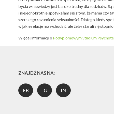
bycia w niewiedzy jest bardzo trudny dla rodziców. S
i niejednokrotnie spotykałam się z tym, że mama czy ta
szerszego rozumienia seksualności. Dlatego kiedy spot
w jakie relacje ma wchodzić, ale żeby starali się stop
Więcej informacji o
Podyplomowym Studium Psychotera
ZNAJDŹ NAS NA:
FB
IG
IN