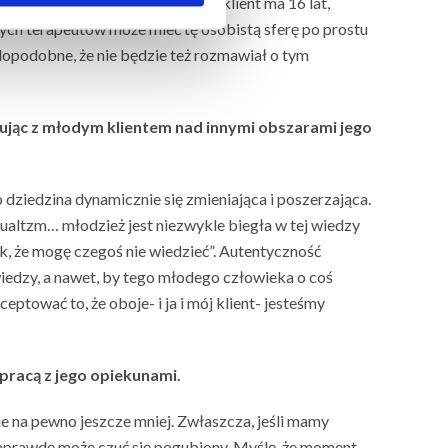
łędnego założenia, że jeśli nasz klient ma 16 lat,
osłych terapeutów może mieć tę osobistą sferę po prostu
wdopodobne, że nie będzie też rozmawiał o tym
cując z młodym klientem nad innymi obszarami jego
o dziedzina dynamicznie się zmieniająca i poszerzająca.
ualtzm… młodzież jest niezwykle biegła w tej wiedzy
 ok, że mogę czegoś nie wiedzieć”. Autentyczność
iedzy, a nawet, by tego młodego człowieka o coś
ptować to, że oboje- i ja i mój klient- jesteśmy
pracą z jego opiekunami.
ie na pewno jeszcze mniej. Zwłaszcza, jeśli mamy
 naprawdę może czuć się pogubiony. Myślę, że moment