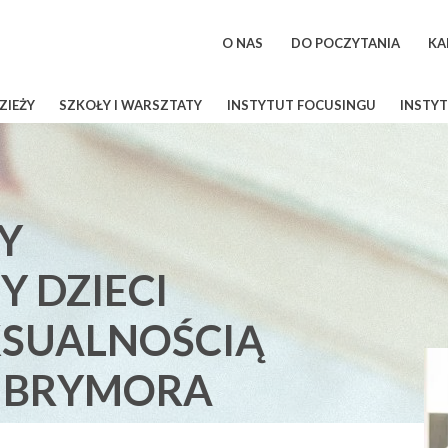
O NAS
DO POCZYTANIA
KA
ZIEŻY
SZKOŁY I WARSZTATY
INSTYTUT FOCUSINGU
INSTYT
Y
 DZIECI
EKSUALNOŚCIĄ
 BRYMORA