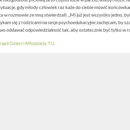
ą sytuacje, gdy młody człowiek raz każe do siebie mówić końców
ta w rozmowie ze mną stwierdzali: „Mi już jest wszystko jedno, by
ykam się z rodzicami na sesje psychoedukacyjne zachęcam, by sza
niowo oddawać odpowiedzialność tak, aby ostatecznie być tylko w r
pii Dzieci i Młodzieży TU