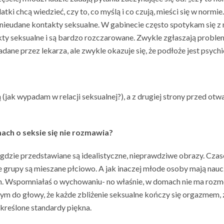
tki chcą wiedzieć, czy to, co myślą i co czują, mieści się w normi
 nieudane kontakty seksualne. W gabinecie często spotykam się z
kty seksualne i są bardzo rozczarowane. Zwykle zgłaszają problem
ane przez lekarza, ale zwykle okazuje się, że podłoże jest psychi
 (jak wypadam w relacji seksualnej?), a z drugiej strony przed ot
ach o seksie się nie rozmawia?
 gdzie przedstawiane są idealistyczne, nieprawdziwe obrazy. Czas
e grupy są mieszane płciowo. A jak inaczej młode osoby mają nauc
m. Wspomniałaś o wychowaniu- no właśnie, w domach nie ma rozmów
m do głowy, że każde zbliżenie seksualne kończy się orgazmem, za
 określone standardy piękna.