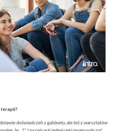
 terapii?
dstawie doświadczeń z gabinetu, ale też z warsztatów
alne, że…?”. I na palcach jednej ręki mogę policzyć