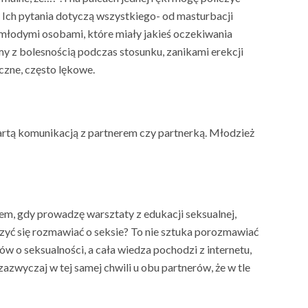
e. Ich pytania dotyczą wszystkiego- od masturbacji
 młodymi osobami, które miały jakieś oczekiwania
y z bolesnością podczas stosunku, zanikami erekcji
czne, często lękowe.
wartą komunikacją z partnerem czy partnerką. Młodzież
em, gdy prowadzę warsztaty z edukacji seksualnej,
zyć się rozmawiać o seksie? To nie sztuka porozmawiać
 o seksualności, a cała wiedza pochodzi z internetu,
zwyczaj w tej samej chwili u obu partnerów, że w tle