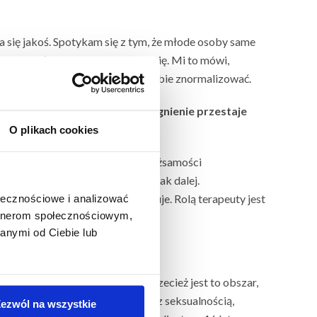
 się jakoś. Spotykam się z tym, że młode osoby same
g do rówieśników lub masturbują się. Mi to mówi,
li jeszcze seksu i potrzebują to sobie znormalizować.
ygodniach czy miesiącach to pragnienie przestaje
stkiego, co powie nastolatek?
O plikach cookies
niem siebie. Przecież kryzysy tożsamości
subkultury, stylem ubierania i tak dalej.
k, który to potwierdza bądź neguje. Rolą terapeuty jest
ołecznościowe i analizować
artnerom społecznościowym,
oszerzają perspektywę klienta.
anymi od Ciebie lub
ie chce pytać o ten obszar, a przecież jest to obszar,
tem, niemającym nic wspólnego z seksualnością,
ezwól na wszystkie