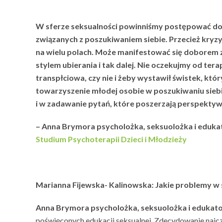
W sferze seksualności powinniśmy postępować dok
związanych z poszukiwaniem siebie. Przecież kryzy
na wielu polach. Może manifestować się doborem z
stylem ubierania i tak dalej. Nie oczekujmy od te
transpłciowa, czy nie i żeby wystawił świstek, któ
towarzyszenie młodej osobie w poszukiwaniu sieb
i w zadawanie pytań, które poszerzają perspektywę
– Anna Brymora psycholożka, seksuolożka i eduk
Studium Psychoterapii Dzieci i Młodzieży
Marianna Fijewska- Kalinowska: Jakie problemy w sf
Anna Brymora psycholożka, seksuolożka i edukato
poświęconych edukacji seksualnej. Zdecydowanie najczęś