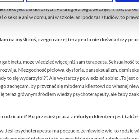
oruszania tematu seksu może wynikać z kilku rzeczy. Po pierwsze z b
eż seks jest dla dorosłych. Po drugie z tego, że część z nas, dor
ł o seksie ani w domu, ani w szkole, ani podczas studiów, to pra
am na myśli coś, czego raczej terapeuta nie doświadczy pra
o gabinetu, może wiedzieć więcej niż sam terapeuta. Seksualność t
rozwija. Niezgodność płciowa, dysforia, panseksualizm, demiseks
Kiedy to się wydarzyło!?”. Ale wystarczy powiedzieć sobie: „To jest
ego zachęcam, by przyznać się młodemu klientowi do własnej niew
 się teraz głównym źródłem wiedzy psychoterapeuty, ale żeby zaakce
z rodzicami? Bo przecież praca z młodym klientem jest także 
 Jeśli psychoterapeuta ma poczucie, że niewiele wie, to rodzic w
że niezgodność płciową (a to często idzie w parze), wtedy rodzic