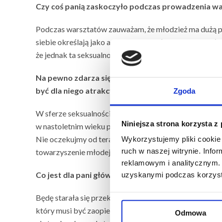
Czy coś panią zaskoczyło podczas prowadzenia wa
Podczas warsztatów zauważam, że młodzież ma dużą pot
siebie określają jako aseksualne, choć w rzeczywistości
że jednak ta seksualność jest aktywną sferą ich życia, 
Na pewno zdarza się też, że młody człowiek uznaje, 
być dla niego atrakcyjne i porzuca je. Jaka powin
Zgoda
W sferze seksualności powinniśmy postępować dokładni
Niniejsza strona korzysta z
w nastoletnim wieku przejawiają się na wielu polach. M
Nie oczekujmy od terapeuty, by miał gotową odpowiedź, 
Wykorzystujemy pliki cookie 
ruch w naszej witrynie. Inf
towarzyszenie młodej osobie w poszukiwaniu siebie, w
reklamowym i analitycznym. 
Co jest dla pani główną wartością, którą
będzie Pan
uzyskanymi podczas korzysta
Będę starała się przekazać, że nie ma pracy z nastolat
który musi być zaopiekowany. Oczywiście nie mówię o 
Odmowa