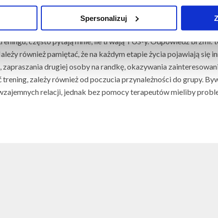
 jednej grupie). Prawidłowy dobór grupy pozwala uczestnikom czu
Spersonalizuj
Z
la wszystkich.
treningu, często pytają mnie, ile trwają TUS-y. Odpowiedź brzmi: 
 Należy również pamiętać, że na każdym etapie życia pojawiają s
e, zapraszania drugiej osoby na randkę, okazywania zainteresowani
 trening, zależy również od poczucia przynależności do grupy. Byw
zajemnych relacji, jednak bez pomocy terapeutów mieliby problem