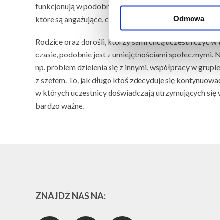
funkcjonują w podobny sposób i powinny znaleźć się w
Odmowa
które są angażujące, ciekawe i możliwe do wykonania d
Rodzice oraz dorośli, którzy sami chcą uczestniczyć w 
czasie, podobnie jest z umiejętnościami społecznymi.
np. problem dzielenia się z innymi, współpracy w grupi
z szefem. To, jak długo ktoś zdecyduje się kontynuować
w których uczestnicy doświadczają utrzymujących się w
bardzo ważne.
ZNAJDŹ NAS NA: