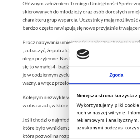
Głównym założeniem Treningu Umiejętności Społecznych
skierowanych do młodzieży oraz osób dorosłych umieję
charakteru grup wsparcia. Uczestnicy mają możliwość w
bardzo często nawiązują się nowe przyjaźnie trwające 
Prócz nabywania umiejętności społecznych równie wa
„zobaczyć, że potrafią”. To również dotyczy wszystkich 
niego przyjemne. Nastolatek przekonuje się, że potraf
się to w małej 4- bądź 6-osobowej grupie, z pomocą i 
je w codziennym życiu. Z moich obserwacji, jako prowa
Zgoda
ważny, a wręcz przełomowy.
Niniejsza strona korzysta z
Kolejnym niezwykle ważnym aspektem TUS-u jest wpły
w obszarach, w które wcześniej wątpili oraz otrzymuj
Wykorzystujemy pliki cookie 
ruch w naszej witrynie. Inf
Jeśli chodzi o najmłodszych, niestety zdarzyło mi się
reklamowym i analitycznym. 
które było wynikiem złego doboru grupy. Dlatego w Int
uzyskanymi podczas korzysta
która pozwoli na rozpoznanie jego potrzeb oraz oczek