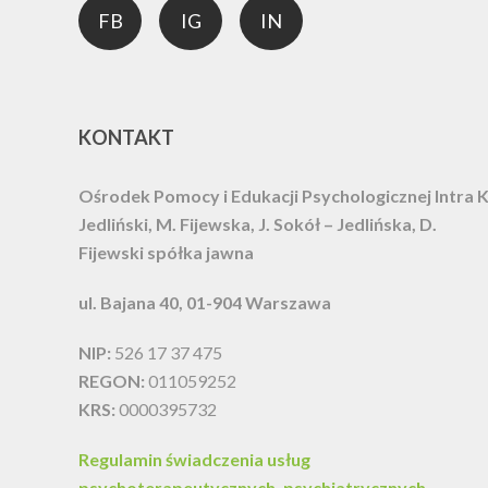
FB
IG
IN
KONTAKT
Ośrodek Pomocy i Edukacji Psychologicznej Intra
K
Jedliński, M. Fijewska, J. Sokół – Jedlińska, D.
Fijewski spółka jawna
ul. Bajana 40, 01-904 Warszawa
NIP:
526 17 37 475
REGON:
011059252
KRS:
0000395732
Regulamin świadczenia usług
psychoterapeutycznych, psychiatrycznych,