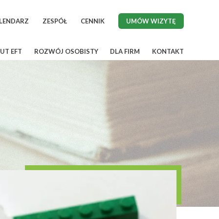
LENDARZ
ZESPÓŁ
CENNIK
UMÓW WIZYTĘ
UT EFT
ROZWÓJ OSOBISTY
DLA FIRM
KONTAKT