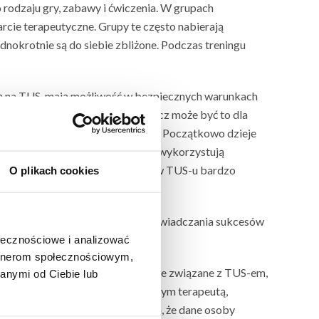
rodzaju gry, zabawy i ćwiczenia. W grupach
cie terapeutyczne. Grupy te często nabierają
nokrotnie są do siebie zbliżone. Podczas treningu
ą na TUS, mają możliwość w bezpiecznych warunkach
 i nic złego się nie dzieje, a wręcz może być to dla
, że potrafi zabrać głos na forum. Początkowo dzieje
iadczenia poza salę treningową i wykorzystują
 że potrafię” jest dla uczestników TUS-u bardzo
O plikach cookies
 do poznawania nowych osób, doświadczania sukcesów
ołecznościowe i analizować
artnerom społecznościowym,
ziecko ma za sobą złe doświadczenie związane z TUS-em,
anymi od Ciebie lub
 odbywają konsultację z prowadzącym terapeutą,
czne diagnozy nie świadczą o tym, że dane osoby