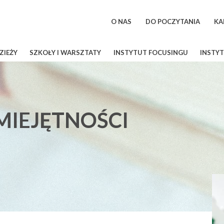
O NAS
DO POCZYTANIA
KA
ZIEŻY
SZKOŁY I WARSZTATY
INSTYTUT FOCUSINGU
INSTYT
MIEJĘTNOŚCI