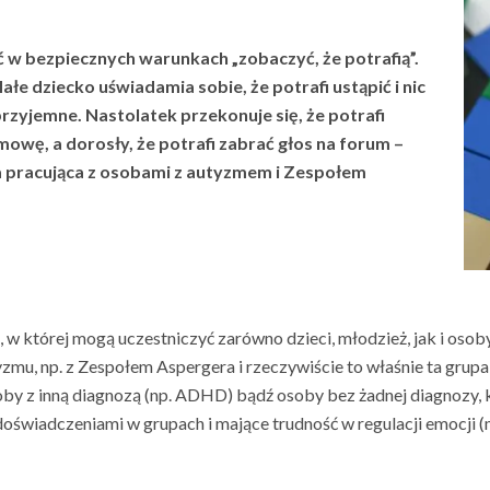
 w bezpiecznych warunkach „zobaczyć, że potrafią”.
e dziecko uświadamia sobie, że potrafi ustąpić i nic
 przyjemne. Nastolatek przekonuje się, że potrafi
owę, a dorosły, że potrafi zabrać głos na forum –
pracująca z osobami z autyzmem i Zespołem
 w której mogą uczestniczyć zarówno dzieci, młodzież, jak i osoby
zmu, np. z Zespołem Aspergera i rzeczywiście to właśnie ta grupa
oby z inną diagnozą (np. ADHD) bądź osoby bez żadnej diagnozy,
 doświadczeniami w grupach i mające trudność w regulacji emocji 